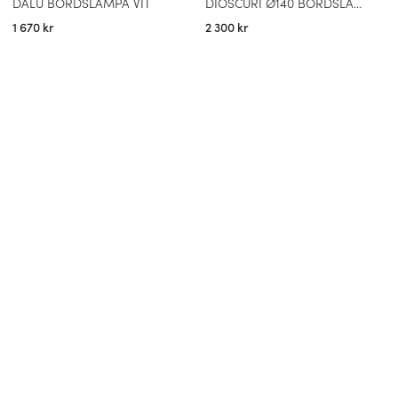
DALÚ BORDSLAMPA VIT
DIOSCURI Ø140 BORDSLAMPA
1 670 kr
2 300 kr