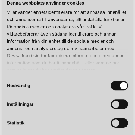
Denna webbplats använder cookies
Vi använder enhetsidentifierare för att anpassa innehållet
och annonserna till användarna, tillhandahålla funktioner
för sociala medier och analysera vår trafik. Vi
vidarebefordrar även sådana identifierare och annan
information från din enhet till de sociala medier och
annons- och analysföretag som vi samarbetar med.
Dessa kan i sin tur kombinera informationen med annan
information som du har tillhandahållit eller som de har
samlat in när du har använt deras tjänster.
S
Nödvändig
a
m
t
Inställningar
y
c
k
Statistik
e