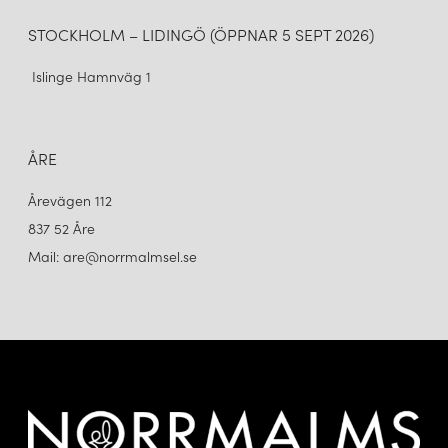
STOCKHOLM – LIDINGÖ (ÖPPNAR 5 SEPT 2026)
Islinge Hamnväg 1
ÅRE
Årevägen 112
837 52 Åre
Mail: are@norrmalmsel.se