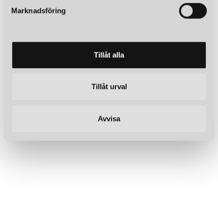
s
Marknadsföring
v
a
l
Tillåt alla
Tillåt urval
Avvisa