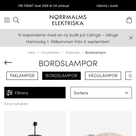
FRI FRAKT över 999 kr till ombud
Hämta i butik
Vi expanderar med en ny butik på Lidingö – Islinge
Hamnväg 1. Välkommen från 5 september!
Hem
Varumärken
Artemide
Bordslampor
BORDSLAMPOR
TAKLAMPOR
BORDSLAMPOR
VÄGGLAMPOR
GO
Filtrera
Sortera
54 produkter