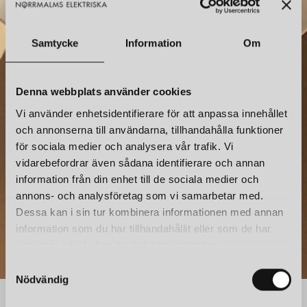
Samtycke
Information
Om
NYHETSBREV
Denna webbplats använder cookies
Prenumerera – Spännande nyheter och fina erbjudanden
Vi använder enhetsidentifierare för att anpassa innehållet
direkt till din inkorg.
och annonserna till användarna, tillhandahålla funktioner
för sociala medier och analysera vår trafik. Vi
vidarebefordrar även sådana identifierare och annan
information från din enhet till de sociala medier och
annons- och analysföretag som vi samarbetar med.
Dessa kan i sin tur kombinera informationen med annan
information som du har tillhandahållit eller som de har
samlat in när du har använt deras tjänster.
S
Nödvändig
a
m