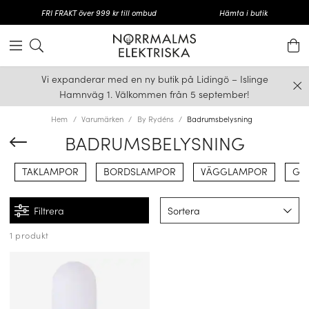
FRI FRAKT över 999 kr till ombud
Hämta i butik
Vi expanderar med en ny butik på Lidingö – Islinge
Hamnväg 1. Välkommen från 5 september!
Hem
Varumärken
By Rydéns
Badrumsbelysning
BADRUMSBELYSNING
TAKLAMPOR
BORDSLAMPOR
VÄGGLAMPOR
GO
Filtrera
Sortera
1 produkt