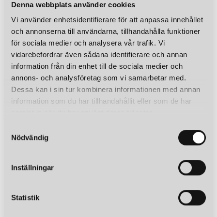
Denna webbplats använder cookies
Vi använder enhetsidentifierare för att anpassa innehållet
och annonserna till användarna, tillhandahålla funktioner
för sociala medier och analysera vår trafik. Vi
vidarebefordrar även sådana identifierare och annan
information från din enhet till de sociala medier och
annons- och analysföretag som vi samarbetar med.
Dessa kan i sin tur kombinera informationen med annan
information som du har tillhandahållit eller som de har
samlat in när du har använt deras tjänster.
S
Nödvändig
a
m
t
Inställningar
y
c
k
Statistik
e