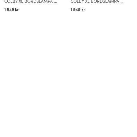
COLBY XL BORDSLAMPA SANDSVART
COLBY XL BORDSLAMPA SANDVIT
1 949 kr
1 949 kr