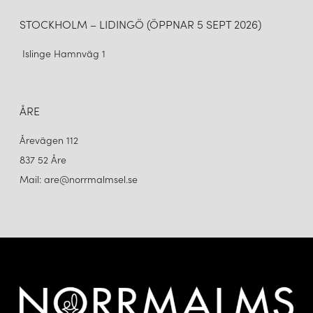
STOCKHOLM – LIDINGÖ (ÖPPNAR 5 SEPT 2026)
Islinge Hamnväg 1
ÅRE
Årevägen 112
837 52 Åre
Mail: are@norrmalmsel.se