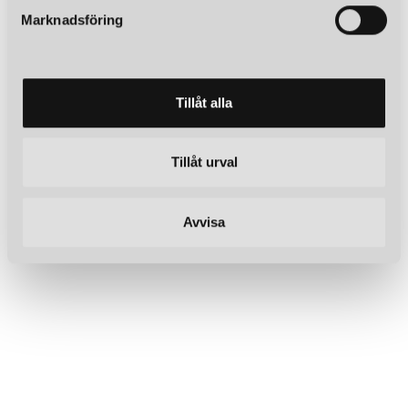
s
Marknadsföring
v
a
l
Tillåt alla
Tillåt urval
Avvisa