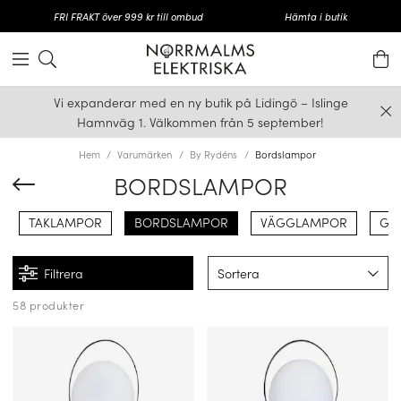
FRI FRAKT över 999 kr till ombud
Hämta i butik
Vi expanderar med en ny butik på Lidingö – Islinge
Hamnväg 1. Välkommen från 5 september!
Hem
Varumärken
By Rydéns
Bordslampor
BORDSLAMPOR
TAKLAMPOR
BORDSLAMPOR
VÄGGLAMPOR
GO
Filtrera
Sortera
58 produkter