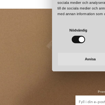
sociala medier och analysera 
till de sociala medier och a
med annan information som du 
S
Nödvändig
a
m
t
y
c
k
Avvisa
e
s
v
a
l
Pren