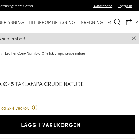
betalning med Klarna
Kundservice
Logga in
BELYSNING
TILLBEHÖR BELYSNING
INREDNING
EXKLUSIVT FÖ
5 september!
Leather Cone Namibia Ø45 taklampa crude nature
A Ø45 TAKLAMPA CRUDE NATURE
 ca 2-4 veckor.
LÄGG I VARUKORGEN