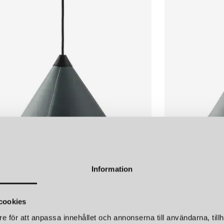
LÄGG I
VARUKORGEN
CUERO DESIGN
CUER
LEATHER CONE NAMIBIA Ø45 TAKLAMPA GRASS GREEN
4 850 kr
4 850 
LÄGG I
VARUKORGEN
Information
DESIGN
CUERO DESIGN
LEATHER CONE NAMIBIA Ø45 TAKLAMPA OCEAN BLUE
cookies
r
3 750 kr
e för att anpassa innehållet och annonserna till användarna, tillh