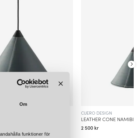
LÄGG I
LÄGG I
LÄGG I
VARUKORGEN
VARUKORGEN
VARUKORGEN
O DESIGN
CUERO DESIGN
LEATHER CONE NAMIBIA Ø45 TAKLAMPA CHOCOLATE
LEATHER CONE NAMIBIA Ø45 TAKLAMPA BLACK
kr
4 850 kr
LÄGG I
LÄGG I
VARUKORGEN
VARUKORGEN
Om
CUERO DESIGN
LEATHER CONE NAMIBIA Ø35 TAKLAMPA OCEAN BLUE
2 500 kr
andahålla funktioner för