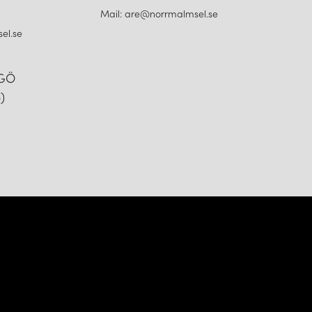
Mail: are@norrmalmsel.se
el.se
NGÖ
)