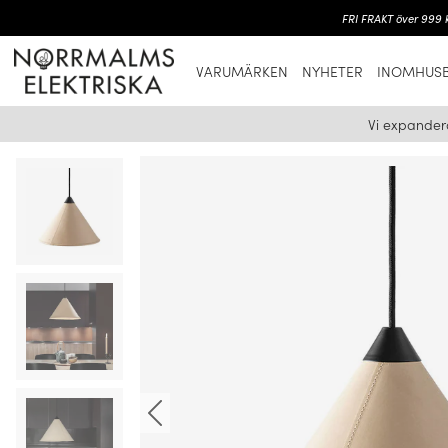
FRI FRAKT över 999 k
VARUMÄRKEN
NYHETER
INOMHUSB
Vi expander