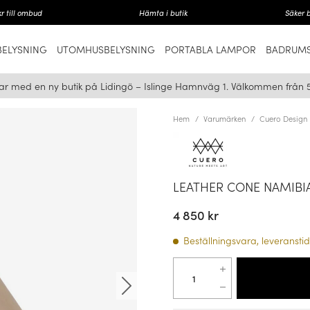
r till ombud
Hämta i butik
Säker 
ELYSNING
UTOMHUSBELYSNING
PORTABLA LAMPOR
BADRUMS
ar med en ny butik på Lidingö – Islinge Hamnväg 1. Välkommen från 
Hem
Varumärken
Cuero Design
LEATHER CONE NAMIBI
4 850 kr
Beställningsvara, leveranstid