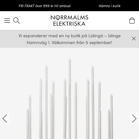
FRI FRAKT över 999 kr till ombud
Hämta i butik
Vi expanderar med en ny butik på Lidingö – Islinge
Hamnväg 1. Välkommen från 5 september!