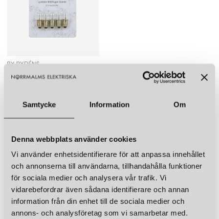
ELFLUGAN
ELFLUGAN
ELFLUGAN GRANDE LJUSSTAKE ANTRACITGRÅ
ELFLUGAN GRANDE LJUSSTAKE KOLSVART
5 840 kr
5 840 kr
LÄGG I VARUKORGEN
LÄGG I VARUKORGEN
BY RYDÉNS
RESERVLAMPA ELFLUGAN GRANDE E10 3W 12V 5-P
195 kr
LÄGG I VARUKORGEN
Samtycke
Information
Om
LIKNANDE PRODUKTER
KUND FAVORITER
Denna webbplats använder cookies
Vi använder enhetsidentifierare för att anpassa innehållet
ELFLUGAN
ELFLUGAN
och annonserna till användarna, tillhandahålla funktioner
ELFLUGAN GRANDE LJUSSTAKE LJUSGRÅ
ELFLUGAN GRANDE LJUSSTAKE OFF WHITE
för sociala medier och analysera vår trafik. Vi
5 840 kr
5 840 kr
vidarebefordrar även sådana identifierare och annan
LÄGG I VARUKORGEN
LÄGG I VARUKORGEN
information från din enhet till de sociala medier och
annons- och analysföretag som vi samarbetar med.