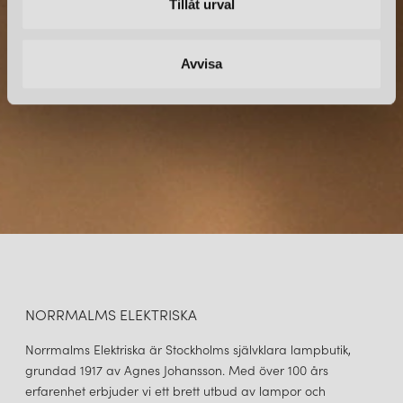
Tillåt urval
Prenumerera – Spännande nyheter och fina erbjudanden
direkt till din inkorg.
Avvisa
NORRMALMS ELEKTRISKA
Norrmalms Elektriska är Stockholms självklara lampbutik,
grundad 1917 av Agnes Johansson. Med över 100 års
erfarenhet erbjuder vi ett brett utbud av lampor och