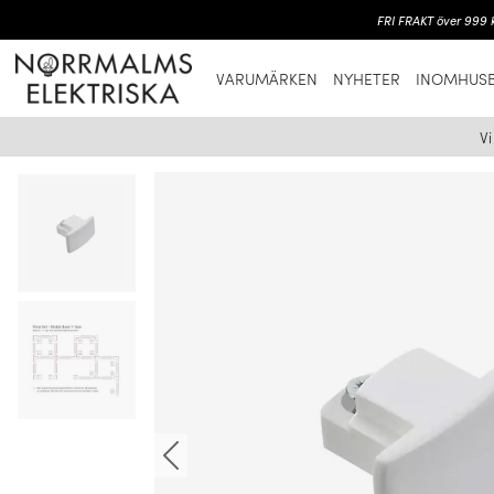
FRI FRAKT över 999 k
VARUMÄRKEN
NYHETER
INOMHUSB
V