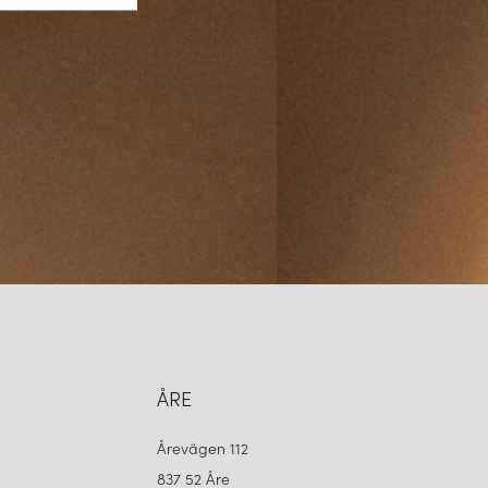
A DU VÄLJA GLOBAL OCH RÄTT TILLBEHÖR
lbehör representerar det bästa inom professionell belysning. Med
ompatibilitet och estetisk design får du en lösning som är lika
lande. Genom att kombinera rätt komponenter – från skenor och
upphängningssystem – kan du skapa en optimal belysningsmiljö som
 i ditt utrymme.
ÅRE
Årevägen 112
837 52 Åre