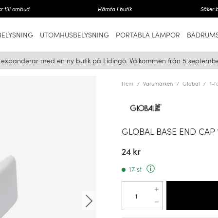
r till ombud
Hämta i butik
Säker 
ELYSNING
UTOMHUSBELYSNING
PORTABLA LAMPOR
BADRUMS
i expanderar med en ny butik på Lidingö. Välkommen från 5 septembe
Hem
Varumärken
Global
1-f
GLOBAL BASE END CAP 1
24 kr
17 st