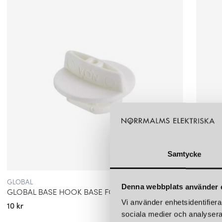
Samtycke
GLOBAL
GLOBA
Denna webbplats använder 
GLOBAL BASE HOOK BASE FOR 2MM WIRE/ HOOK 1-FAS 10KG VIT
Vi använder enhetsidentifierar
10 kr
5 kr
sociala medier och analysera 