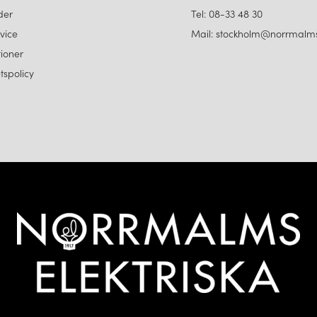
der
Tel: 08-33 48 30
vice
Mail: stockholm@norrmalms
ioner
etspolicy