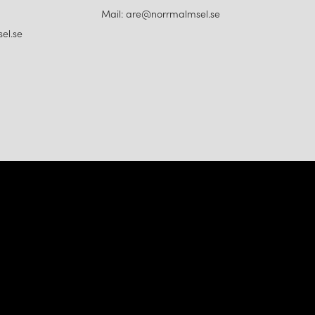
Mail: are@norrmalmsel.se
el.se