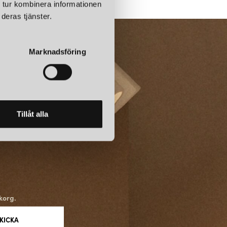
 och skapa ett komplett nätverk av belysning. Dessutom finns det
 tur kombinera informationen
lningslösningar beroende på om skenan ska monteras i tak, på
deras tjänster.
Marknadsföring
CH ESTETIK
iteten är Global skensystem utformade med fokus på estetik.
 svart – vilket gör att de kan integreras stilrent i olika
du söker en minimalistisk belysningslösning eller ett mer
er Global dig verktygen att skapa rätt atmosfär.
Tillåt alla
 ETT FRAMTIDSSÄKERT VAL
 skensystem får du inte bara hög teknisk prestanda utan även ett
och byggas ut över tid. Det gör Global till ett framtidssäkert val
oner och projekt som kräver flexibilitet. Oavsett om det handlar om
met eller uppdatera till smart styrning, är Global redo att möta
korg.