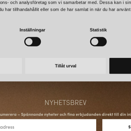
skensystemet i flera riktningar
nnons- och analysföretag som vi samarbetar med. Dessa kan i sin
olika upphängnings- och infäl
har tillhandahållit eller som de har samlat in när du har använt 
vägg eller i undertak.
Inställningar
Statistik
DESIGNMÖJLIGHETER O
Utöver den tekniska funktional
Skenorna finns i färgerna vit och
inredningskoncept. Oavsett om 
framträdande designelement, g
Tillåt urval
GLOBAL SKENSYSTEM –
När du investerar i ett Global
system som enkelt kan anpassas 
NYHETSBREV
för både permanenta installati
att byta armaturer, utöka syste
umerera – Spännande nyheter och fina erbjudanden direkt till din in
behoven.