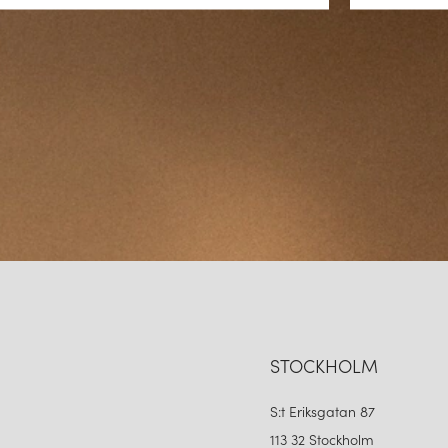
SLUTSATS – DÄRFÖR SK
Global skensystem och dess til
oöverträffad flexibilitet, hög k
funktionell som visuellt tillta
kopplingar till adaptrar och 
lyfter både funktion och känsla
STOCKHOLM
S:t Eriksgatan 87
113 32 Stockholm