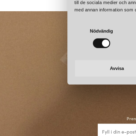
till de sociala medier och a
med annan information som du 
S
Nödvändig
a
m
t
y
c
k
Avvisa
e
s
v
a
l
Pren