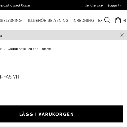
betalning med Klarna
Kundservice
Logga in
BELYSNING
TILLBEHÖR BELYSNING
INREDNING
EXKLUSIVT FÖ
r!
as
Global Base End cap 1-fas vit
-FAS VIT
LÄGG I VARUKORGEN