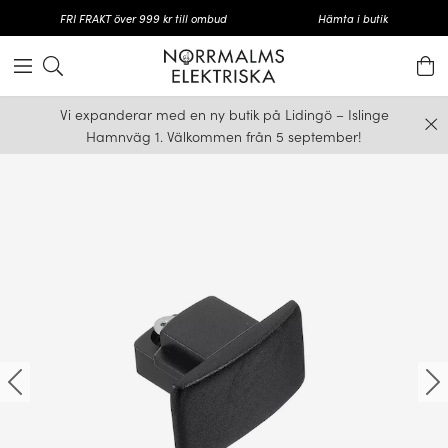
FRI FRAKT över 999 kr till ombud
Hämta i butik
Vi expanderar med en ny butik på Lidingö – Islinge
Hamnväg 1. Välkommen från 5 september!