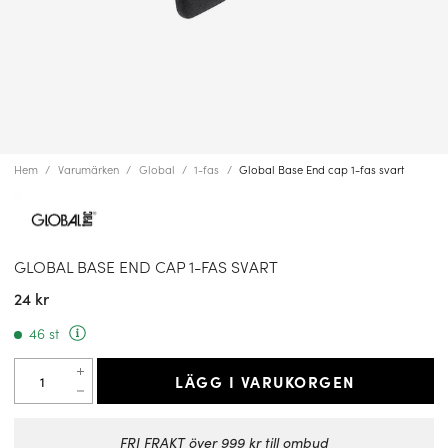
Hem
Varumärken
Global
1-fas
Global Base End cap 1-fas svart
GLOBAL BASE END CAP 1-FAS SVART
24 kr
46 st
LÄGG I VARUKORGEN
FRI FRAKT över 999 kr till ombud