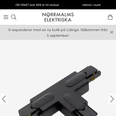
FRI FRAKT över 999 kr till ombud
Hämta i butik
Vi expanderar med en ny butik på Lidingö. Välkommen från
5 september!