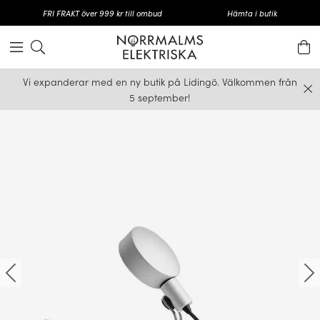
FRI FRAKT över 999 kr till ombud
Hämta i butik
Vi expanderar med en ny butik på Lidingö. Välkommen från
5 september!