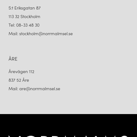
S:t Eriksgatan 87
113 32 Stockholm
Tel: 08-33 48 30
Mail: stockholm@norrmalmsel.se
ÅRE
Årevägen 112
837 52 Åre
Mail: are@norrmalmsel.se