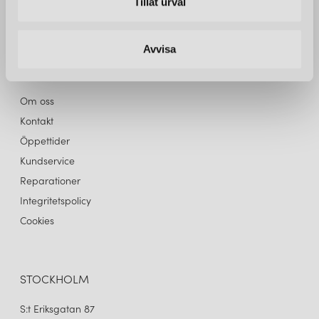
Tillåt urval
belysning. Välkommen in!
Avvisa
INFO
Om oss
Kontakt
Öppettider
Kundservice
Reparationer
Integritetspolicy
Cookies
STOCKHOLM
S:t Eriksgatan 87