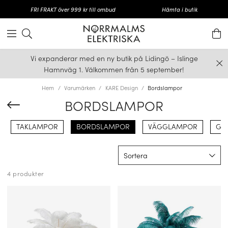
FRI FRAKT över 999 kr till ombud
Hämta i butik
Vi expanderar med en ny butik på Lidingö – Islinge
Hamnväg 1. Välkommen från 5 september!
Hem
Varumärken
KARE Design
Bordslampor
BORDSLAMPOR
TAKLAMPOR
BORDSLAMPOR
VÄGGLAMPOR
GO
Sortera
4 produkter