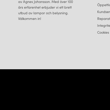
av Agnes Johansson. Med över 100
Öppetti
års erfarenhet erbjuder vi ett brett
Kundser
utbud av lampor och belysning.
Välkommen in!
Reparat
Integrit
Cookies