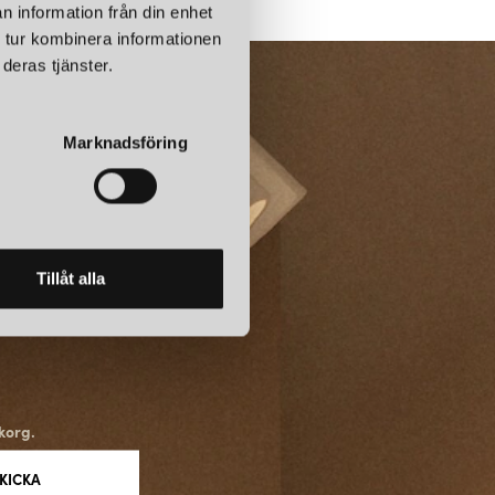
n information från din enhet
ouis Poulsen ett starkt engagemang för att minska sitt
 tur kombinera informationen
 miljövänliga produkter. Detta inkluderar användning av
deras tjänster.
tervinning av material när det är möjligt. Förutom sitt fokus på
Poulsen också känt för sin innovativa teknik och ingenjörskonst.
 är designade för att ge optimal belysning samtidigt som de
et gör dem både funktionella och estetiskt tilltalande. Sammantaget
Marknadsföring
kattat belysningsföretag som har åtagit sig att producera
 funktionella och vackra, och att minska dess påverkan på miljön.
Tillåt alla
korg.