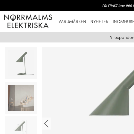
FRI FRAKT över 999 k
VARUMÄRKEN
NYHETER
INOMHUSB
Vi expander