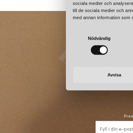
sociala medier och analysera 
till de sociala medier och a
med annan information som du 
S
Nödvändig
a
m
t
y
c
k
Avvisa
e
s
v
a
l
Pren