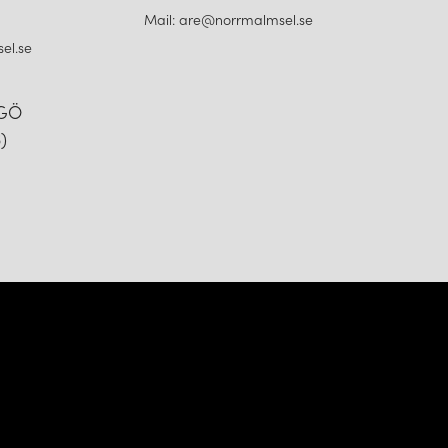
Mail: are@norrmalmsel.se
el.se
NGÖ
)