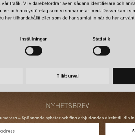
vår trafik. Vi vidarebefordrar även sådana identifierare och anna
När det gäller hållbarhet har L
nnons- och analysföretag som vi samarbetar med. Dessa kan i sin
koldioxidavtryck och producera
har tillhandahållit eller som de har samlat in när du har använt 
energieffektiv LED-teknik och å
hållbarhet och design är Louis 
Företagets belysningslösningar
smälter in i omgivningen, vilk
Inställningar
Statistik
är Louis Poulsen ett högt upps
kvalitetsprodukter som är både
Tillåt urval
NYHETSBREV
umerera – Spännande nyheter och fina erbjudanden direkt till din in