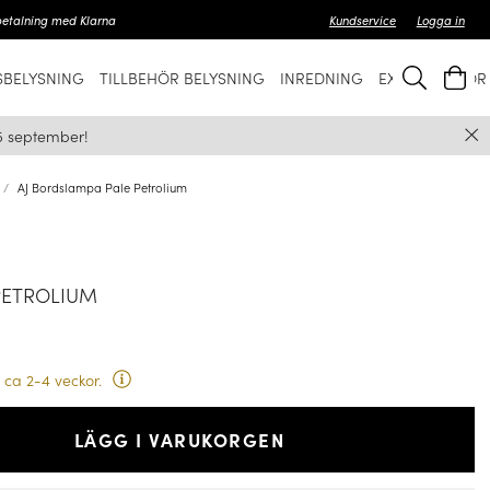
betalning med Klarna
Kundservice
Logga in
BELYSNING
TILLBEHÖR BELYSNING
INREDNING
EXKLUSIVT FÖ
5 september!
AJ Bordslampa Pale Petrolium
PETROLIUM
 ca 2-4 veckor.
LÄGG I VARUKORGEN