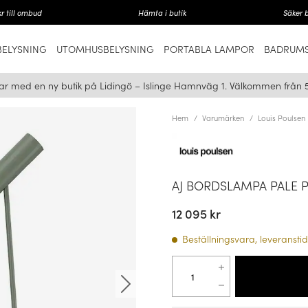
r till ombud
Hämta i butik
Säker 
ELYSNING
UTOMHUSBELYSNING
PORTABLA LAMPOR
BADRUMS
ar med en ny butik på Lidingö – Islinge Hamnväg 1. Välkommen från 
Hem
Varumärken
Louis Poulsen
AJ BORDSLAMPA PALE 
12 095 kr
Beställningsvara, leveranstid