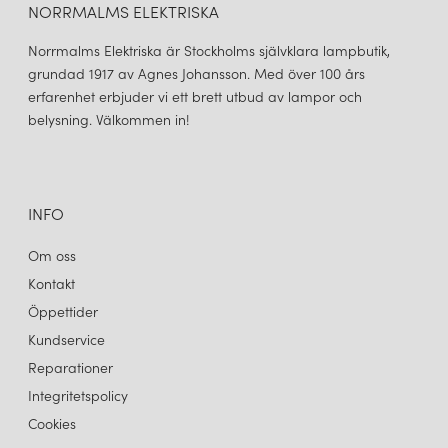
NORRMALMS ELEKTRISKA
Louis Poulsen ett högt uppskattat belysningsföretag som har
åtagit sig att producera kvalitetsprodukter som är både
Norrmalms Elektriska är Stockholms självklara lampbutik,
funktionella och vackra, och att minska dess påverkan på miljön.
grundad 1917 av Agnes Johansson. Med över 100 års
erfarenhet erbjuder vi ett brett utbud av lampor och
belysning. Välkommen in!
INFO
Om oss
Kontakt
Öppettider
Kundservice
Reparationer
Integritetspolicy
Cookies