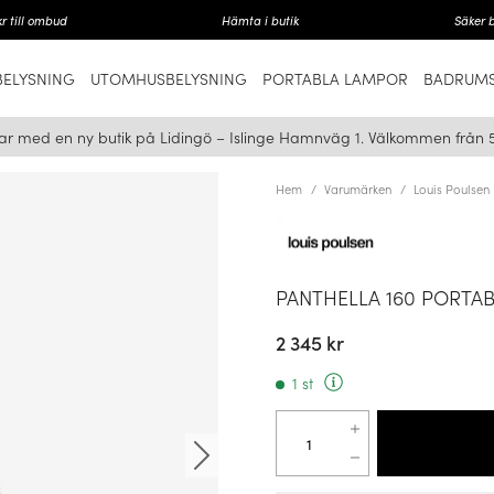
r till ombud
Hämta i butik
Säker 
ELYSNING
UTOMHUSBELYSNING
PORTABLA LAMPOR
BADRUMS
ar med en ny butik på Lidingö – Islinge Hamnväg 1. Välkommen från 
Hem
Varumärken
Louis Poulsen
PANTHELLA 160 PORTA
2 345 kr
1 st