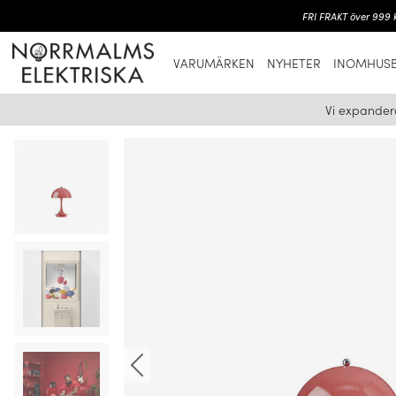
FRI FRAKT över 999 k
VARUMÄRKEN
NYHETER
INOMHUSB
Vi expander