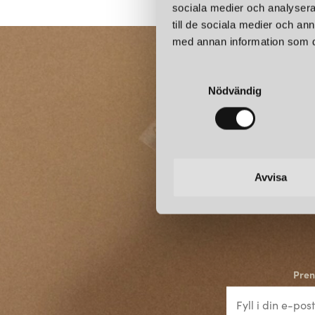
sociala medier och analysera 
till de sociala medier och a
med annan information som du 
S
Nödvändig
a
m
t
y
c
k
Avvisa
e
s
v
a
l
Pren