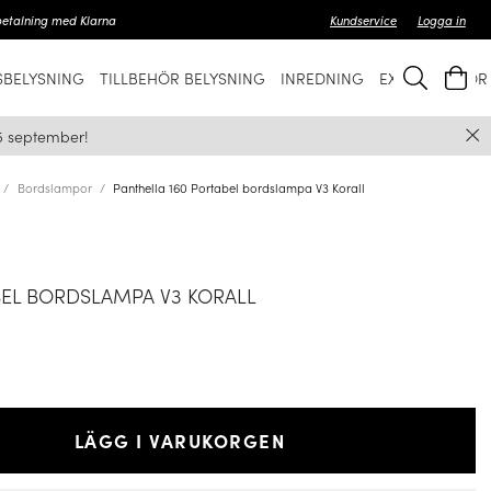
betalning med Klarna
Kundservice
Logga in
BELYSNING
TILLBEHÖR BELYSNING
INREDNING
EXKLUSIVT FÖ
5 september!
Bordslampor
Panthella 160 Portabel bordslampa V3 Korall
BEL BORDSLAMPA V3 KORALL
LÄGG I VARUKORGEN