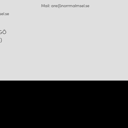
Mail: are@norrmalmsel.se
el.se
NGÖ
)