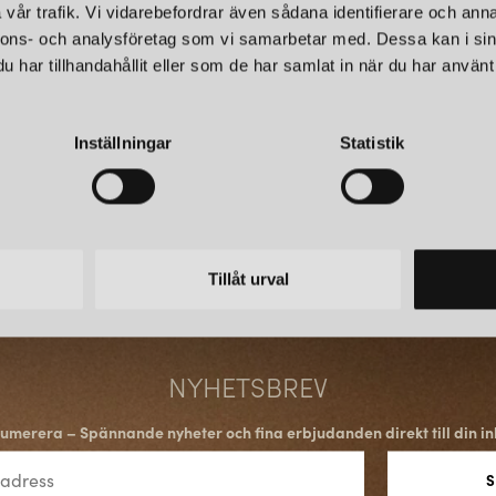
vår trafik. Vi vidarebefordrar även sådana identifierare och anna
När det gäller hållbarhet har L
nnons- och analysföretag som vi samarbetar med. Dessa kan i sin
koldioxidavtryck och producera
LOUIS POULSEN
LOUI
har tillhandahållit eller som de har samlat in när du har använt 
energieffektiv LED-teknik och å
PANTHELLA 160 PORTABEL BORDSLAMPA V3 METALISED BRASS
hållbarhet och design är Louis 
3 145 kr
3 145 
Företagets belysningslösningar
smälter in i omgivningen, vilk
Inställningar
Statistik
LÄGG I
VARUKORGEN
är Louis Poulsen ett högt upps
kvalitetsprodukter som är både
Tillåt urval
NYHETSBREV
umerera – Spännande nyheter och fina erbjudanden direkt till din in