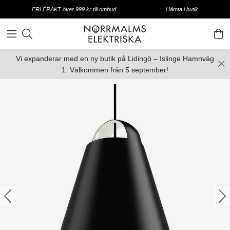
FRI FRAKT över 999 kr till ombud
Hämta i butik
Vi expanderar med en ny butik på Lidingö – Islinge Hamnväg
1. Välkommen från 5 september!