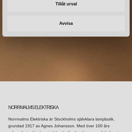
Tillåt urval
vackra, och att minska dess påverkan på miljön.
Prenumerera – Spännande nyheter och fina erbjudanden
direkt till din inkorg.
Avvisa
NORRMALMS ELEKTRISKA
Norrmalms Elektriska är Stockholms självklara lampbutik,
grundad 1917 av Agnes Johansson. Med över 100 års