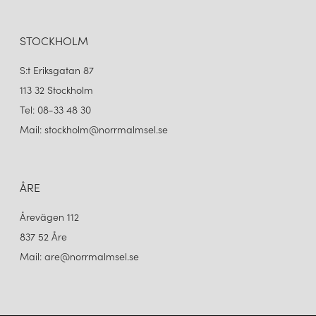
LOUIS POULSEN
LOUIS POULSEN
PH ARTICHOKE Ø600 PALE ROSE V4
PH ARTICHOKE Ø600 TAKLAMPA WHITE V4
151 250 kr
147 000 kr
STOCKHOLM
LÄGG I VARUKORGEN
LÄGG I VARUKORGEN
S:t Eriksgatan 87
113 32 Stockholm
Tel: 08-33 48 30
Mail: stockholm@norrmalmsel.se
ÅRE
Årevägen 112
837 52 Åre
LOUIS POULSEN
PH ARTICHOKE Ø600 TAKLAMPA BLACK V4
Mail: are@norrmalmsel.se
147 000 kr
LÄGG I VARUKORGEN