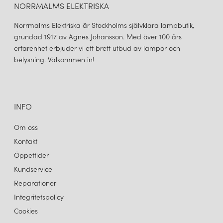
NORRMALMS ELEKTRISKA
Louis Poulsen ett högt uppskattat belysningsföretag som har
åtagit sig att producera kvalitetsprodukter som är både
Norrmalms Elektriska är Stockholms självklara lampbutik,
funktionella och vackra, och att minska dess påverkan på miljön.
grundad 1917 av Agnes Johansson. Med över 100 års
erfarenhet erbjuder vi ett brett utbud av lampor och
belysning. Välkommen in!
LOUIS POULSEN
LOUIS POULSEN
PH ARTICHOKE Ø600 TAKLAMPA GLASS V4
PH ARTICHOKE Ø600 TAKLAMPA SOFT WHITE/BRASS V4
422 000 kr
147 000 kr
LÄGG I VARUKORGEN
LÄGG I VARUKORGEN
INFO
Om oss
Kontakt
Öppettider
Kundservice
Reparationer
Integritetspolicy
Cookies