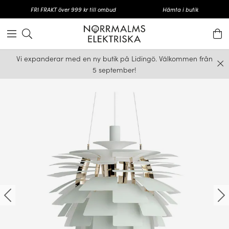
FRI FRAKT över 999 kr till ombud
Hämta i butik
Vi expanderar med en ny butik på Lidingö. Välkommen från
5 september!