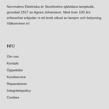
att producera kvalitetsprodukter som är både funktionella och
Norrmalms Elektriska är Stockholms självklara lampbutik,
vackra, och att minska dess påverkan på miljön.
grundad 1917 av Agnes Johansson. Med över 100 års
erfarenhet erbjuder vi ett brett utbud av lampor och belysning.
Välkommen in!
INFO
Om oss
Kontakt
Öppettider
Kundservice
Reparationer
Integritetspolicy
Cookies