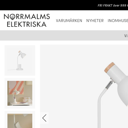
FRI FRAKT över 999 k
VARUMÄRKEN
NYHETER
INOMHUSB
V