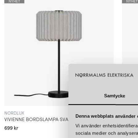
Samtycke
NORDLUX
NORDL
Denna webbplats använder 
VIVIENNE BORDSLAMPA SVART
Vi använder enhetsidentifierar
699 kr
649 kr
sociala medier och analysera 