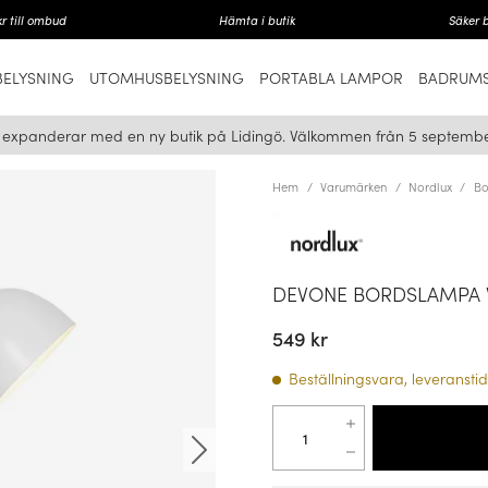
r till ombud
Hämta i butik
Säker 
ELYSNING
UTOMHUSBELYSNING
PORTABLA LAMPOR
BADRUMS
i expanderar med en ny butik på Lidingö. Välkommen från 5 septembe
Hem
Varumärken
Nordlux
Bo
DEVONE BORDSLAMPA 
549 kr
Beställningsvara, leveranstid