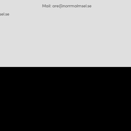
Mail: are@norrmalmsel.se
el.se