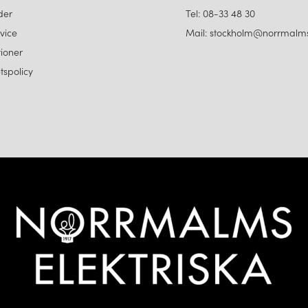
der
Tel: 08-33 48 30
vice
Mail: stockholm@norrmalms
ioner
etspolicy