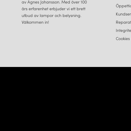
av Agnes Johansson. Med över 100
Öppetti
års erfarenhet erbjuder vi ett brett
Kundser
utbud av lampor och belysning.
Välkommen in!
Reparat
Integrit
Cookies