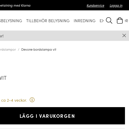
betalning med Klarna
Kundservice
Logga in
BELYSNING
TILLBEHÖR BELYSNING
INREDNING
EXKLUSIVT FÖ
r!
rdslampor
Devone bordslampa vit
VIT
 ca 2-4 veckor.
LÄGG I VARUKORGEN