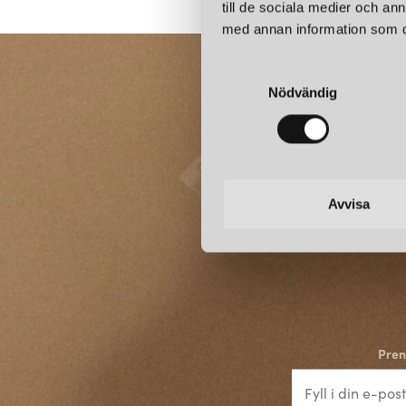
till de sociala medier och a
med annan information som du 
S
Nödvändig
a
m
t
y
c
k
Avvisa
e
s
v
a
l
Pren