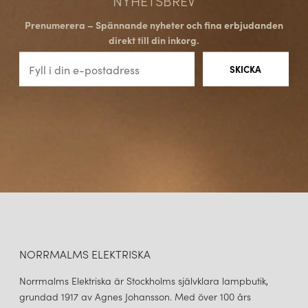
Nordlux värdesätter sina kunder och strävar efter att erbjuda en
Prenumerera – Spännande nyheter och fina erbjudanden
professionell och engagerad service. Med fokus på kundens
direkt till din inkorg.
behov och önskemål är varumärket dedikerat till att leverera
högkvalitativa produkter och skapa långvariga relationer med
sina kunder.
NORRMALMS ELEKTRISKA
Norrmalms Elektriska är Stockholms självklara lampbutik,
grundad 1917 av Agnes Johansson. Med över 100 års