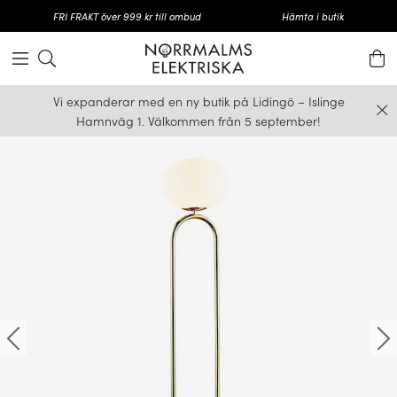
FRI FRAKT över 999 kr till ombud
Hämta i butik
Vi expanderar med en ny butik på Lidingö – Islinge
Hamnväg 1. Välkommen från 5 september!