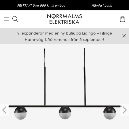
FRI FRAKT över 999 kr till ombud
Hämta i butik
Vi expanderar med en ny butik på Lidingö – Islinge
Hamnväg 1. Välkommen från 5 september!