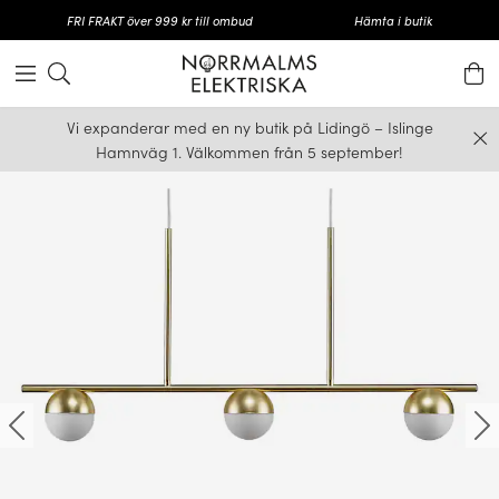
FRI FRAKT över 999 kr till ombud
Hämta i butik
Vi expanderar med en ny butik på Lidingö – Islinge
Hamnväg 1. Välkommen från 5 september!