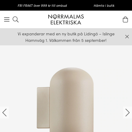
FRI FRAKT över 999 kr till ombud
Hämta i butik
Vi expanderar med en ny butik på Lidingö – Islinge
Hamnväg 1. Välkommen från 5 september!