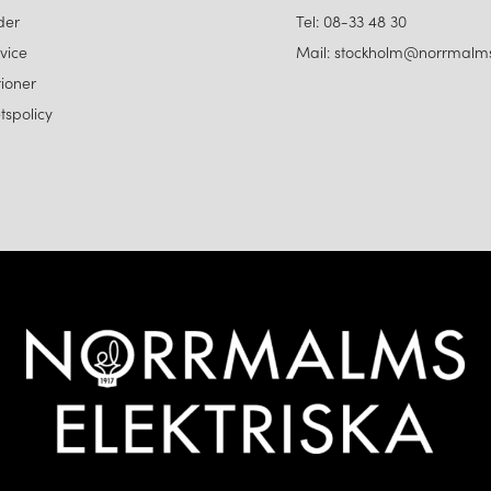
der
Tel: 08-33 48 30
vice
Mail: stockholm@norrmalms
ioner
etspolicy