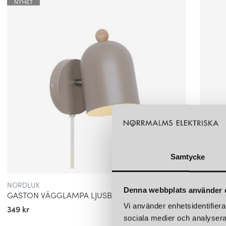
Samtycke
NORDLUX
NORDL
Denna webbplats använder 
GASTON VÄGGLAMPA LJUSBRUN
CAVAR
Vi använder enhetsidentifierar
349 kr
549 kr
sociala medier och analysera 