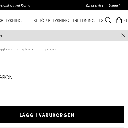
betalning med Klarna
Kundservice
Logga in
BELYSNING
TILLBEHÖR BELYSNING
INREDNING
EXKLUSIVT FÖ
r!
gglampor
Explore vägglampa grön
 GRÖN
LÄGG I VARUKORGEN