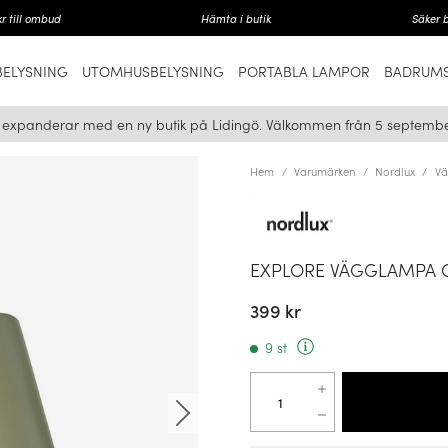
r till ombud
Hämta i butik
Säker 
ELYSNING
UTOMHUSBELYSNING
PORTABLA LAMPOR
BADRUMS
i expanderar med en ny butik på Lidingö. Välkommen från 5 septembe
Hem
Varumärken
Nordlux
Vä
EXPLORE VÄGGLAMPA
399 kr
9 st