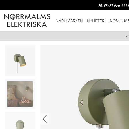
FRI FRAKT över 999 k
VARUMÄRKEN
NYHETER
INOMHUSB
V