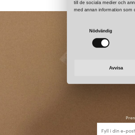
till de sociala medier och a
med annan information som du 
S
Nödvändig
a
m
t
y
c
k
Avvisa
e
s
v
a
l
Pren