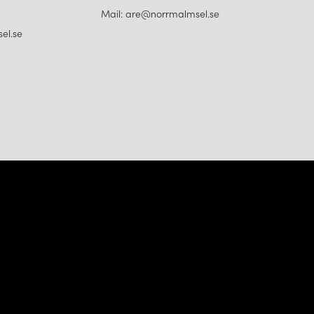
Mail: are@norrmalmsel.se
el.se