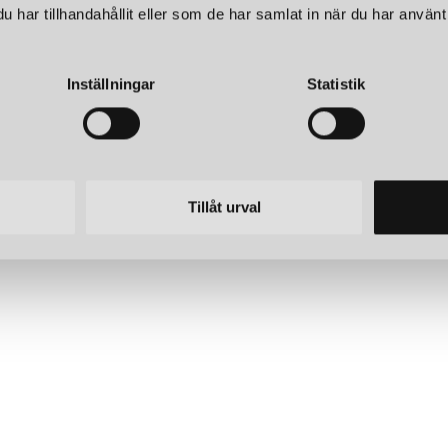
har tillhandahållit eller som de har samlat in när du har använt 
Inställningar
Statistik
PENHAGEN
NORMANN COPENHAGEN
AMPA GRÅ
RISE VÄGGLAMPA GUL
1 425 kr
Tillåt urval