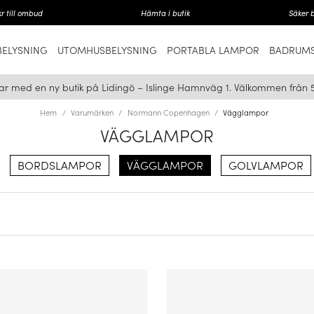
r till ombud
Hämta i butik
Säker 
ELYSNING
UTOMHUSBELYSNING
PORTABLA LAMPOR
BADRUMS
ar med en ny butik på Lidingö – Islinge Hamnväg 1. Välkommen från 
Hem
Varumärken
Normann Copenhagen
Vägglampor
VÄGGLAMPOR
BORDSLAMPOR
VÄGGLAMPOR
GOLVLAMPOR