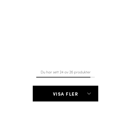
Du har sett 24 av 26 produkter
VISA FLER