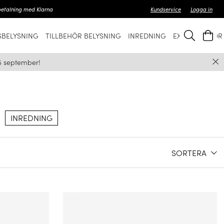
betalning med Klarna
Kundservice
Logga in
BELYSNING
TILLBEHÖR BELYSNING
INREDNING
EXKLUSIVT FÖ
5 september!
INREDNING
SORTERA