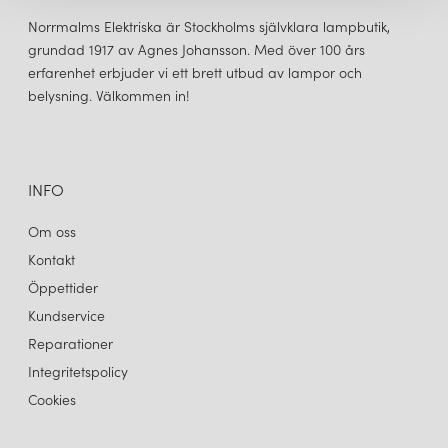
Örsjö Belysning är engagerad i hållbarhet och miljöansvar.
Företaget använder miljövänliga material och
Norrmalms Elektriska är Stockholms självklara lampbutik,
produktionsmetoder när det är möjligt. Örsjö Belysning är också
grundad 1917 av Agnes Johansson. Med över 100 års
medlem i Svenska Belysningsbranschens Riksförbund, som
erfarenhet erbjuder vi ett brett utbud av lampor och
främjar hållbar belysning.
belysning. Välkommen in!
ÖRSJÖ BELYSNING
BOW LITEN GOLVLAMPA RÅ MÄSSING MIDNIGHT BLUE
Sammantaget är Örsjö Belysning ett väletablerat och
9 600 kr
välrenommerat svenskt belysningsföretag som erbjuder
LÄGG I VARUKORGEN
INFO
högkvalitativa belysningslösningar för en mängd olika
applikationer.
Om oss
Kontakt
Öppettider
Kundservice
Reparationer
Integritetspolicy
Cookies