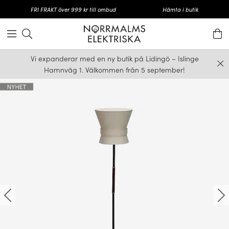
FRI FRAKT över 999 kr till ombud
Hämta i butik
Vi expanderar med en ny butik på Lidingö – Islinge
Hamnväg 1. Välkommen från 5 september!