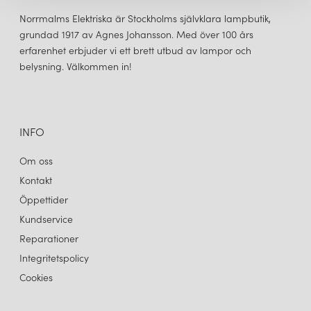
Örsjö Belysning är engagerad i hållbarhet och miljöansvar.
Företaget använder miljövänliga material och
Norrmalms Elektriska är Stockholms självklara lampbutik,
produktionsmetoder när det är möjligt. Örsjö Belysning är också
grundad 1917 av Agnes Johansson. Med över 100 års
medlem i Svenska Belysningsbranschens Riksförbund, som
erfarenhet erbjuder vi ett brett utbud av lampor och
främjar hållbar belysning.
belysning. Välkommen in!
ÖRSJÖ BELYSNING
BOW LITEN GOLVLAMPA RÅ MÄSSING/EMERALD GREEN
Sammantaget är Örsjö Belysning ett väletablerat och
9 600 kr
välrenommerat svenskt belysningsföretag som erbjuder
LÄGG I VARUKORGEN
INFO
högkvalitativa belysningslösningar för en mängd olika
applikationer.
Om oss
Kontakt
Öppettider
Kundservice
Reparationer
Integritetspolicy
Cookies