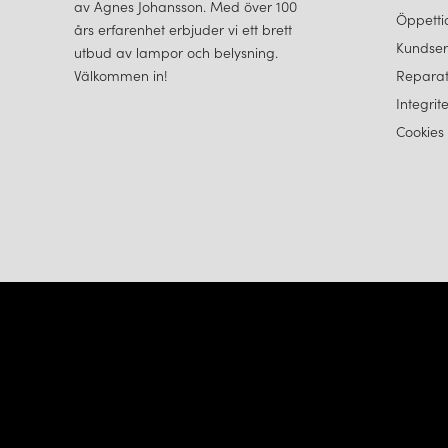
av Agnes Johansson. Med över 100
Öppetti
års erfarenhet erbjuder vi ett brett
Kundser
utbud av lampor och belysning.
Välkommen in!
Reparat
Integrit
Cookies