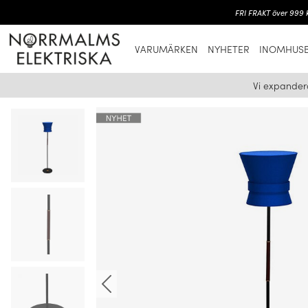
FRI FRAKT över 999 k
VARUMÄRKEN
NYHETER
INOMHUSB
Vi expander