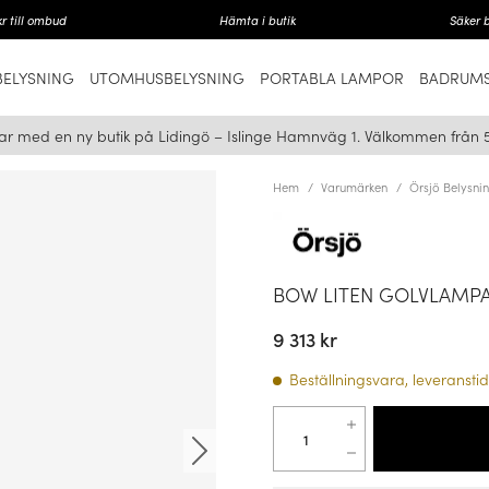
r till ombud
Hämta i butik
Säker 
ELYSNING
UTOMHUSBELYSNING
PORTABLA LAMPOR
BADRUMS
ar med en ny butik på Lidingö – Islinge Hamnväg 1. Välkommen från 
Hem
Varumärken
Örsjö Belysni
BOW LITEN GOLVLAMPA
9 313 kr
Beställningsvara, leveranstid