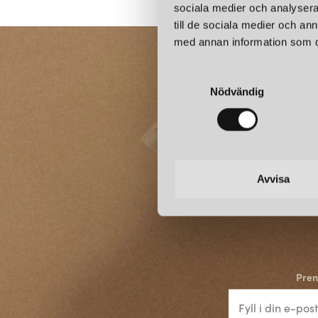
sociala medier och analysera 
till de sociala medier och a
med annan information som du 
S
Nödvändig
a
m
t
y
c
k
Avvisa
e
s
v
a
l
Pren