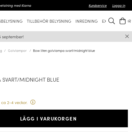
betalning med Klarna
Kundservice
Logga in
BELYSNING
TILLBEHÖR BELYSNING
INREDNING
EXKLUSIVT FÖ
5 september!
ng
Golvlampor
Bow liten golvlampa svart/midnight blue
 SVART/MIDNIGHT BLUE
 ca 2-4 veckor.
LÄGG I VARUKORGEN