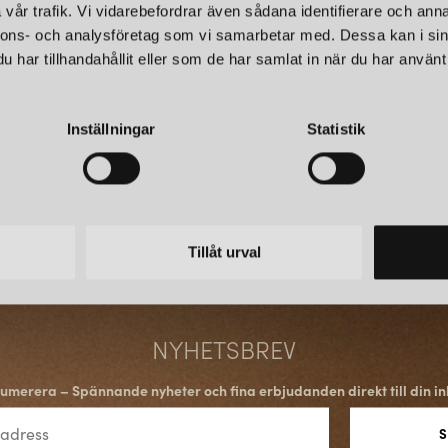
INNOVATIVA OCH PRIS
vår trafik. Vi vidarebefordrar även sådana identifierare och anna
nnons- och analysföretag som vi samarbetar med. Dessa kan i sin
Företaget har ett nära samarbe
har tillhandahållit eller som de har samlat in när du har använt 
innovativa belysningslösningar. 
annat det prestigefyllda Re
White Edition
blev utsedd till “
Inställningar
Statistik
HÅLLBART MILJÖTÄNK
Örsjö Belysning är engagerad i
material och produktionsmetod
Tillåt urval
Belysningsbranschens Riksförb
Sammantaget är Örsjö Belysnin
som erbjuder högkvalitativa be
NYHETSBREV
umerera – Spännande nyheter och fina erbjudanden direkt till din in