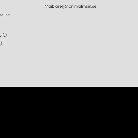
Mail: are@norrmalmsel.se
el.se
NGÖ
)