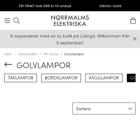
FRI FRAKT över 999 kr till ombud
Hämta i butik
Vi expanderar med en ny butik på Lidingö. Välkommen från
5 september!
Hem
Varumärken
PR Home
Golvlampor
GOLVLAMPOR
TAKLAMPOR
BORDSLAMPOR
VÄGGLAMPOR
GOL
Sortera