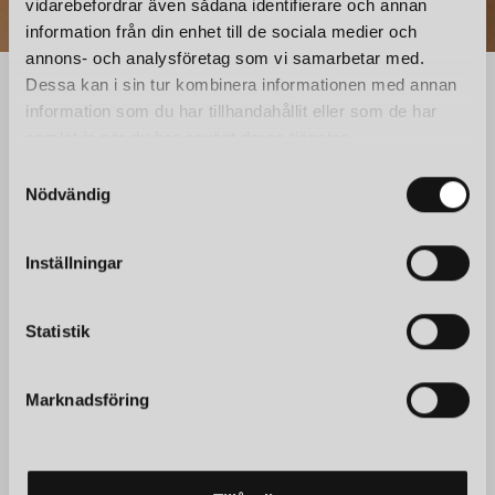
vidarebefordrar även sådana identifierare och annan
information från din enhet till de sociala medier och
annons- och analysföretag som vi samarbetar med.
Dessa kan i sin tur kombinera informationen med annan
information som du har tillhandahållit eller som de har
samlat in när du har använt deras tjänster.
NORRMALMS ELEKTRISKA
S
Norrmalms Elektriska är Stockholms självklara lampbutik,
Nödvändig
a
grundad 1917 av Agnes Johansson. Med över 100 års
m
erfarenhet erbjuder vi ett brett utbud av lampor och
t
Inställningar
belysning. Välkommen in!
y
c
k
Statistik
e
INFO
s
Marknadsföring
v
Om oss
a
Kontakt
l
Öppettider