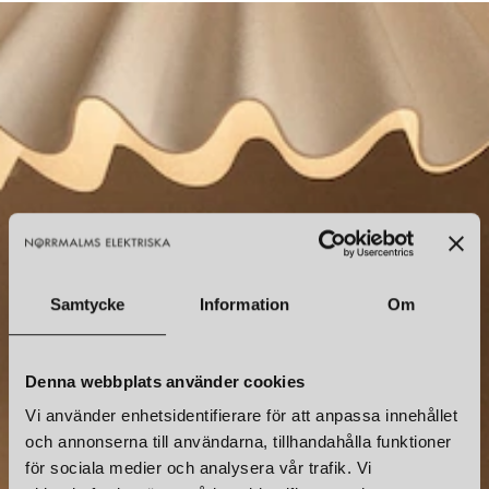
NYHETSBREV
Prenumerera – Spännande nyheter och fina erbjudanden
direkt till din inkorg.
Samtycke
Information
Om
Denna webbplats använder cookies
Vi använder enhetsidentifierare för att anpassa innehållet
och annonserna till användarna, tillhandahålla funktioner
för sociala medier och analysera vår trafik. Vi