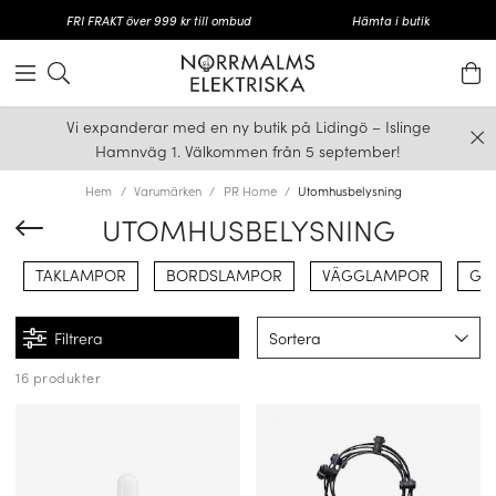
FRI FRAKT över 999 kr till ombud
Hämta i butik
Vi expanderar med en ny butik på Lidingö – Islinge
Hamnväg 1. Välkommen från 5 september!
Hem
Varumärken
PR Home
Utomhusbelysning
UTOMHUSBELYSNING
TAKLAMPOR
BORDSLAMPOR
VÄGGLAMPOR
GO
Filtrera
Sortera
16 produkter