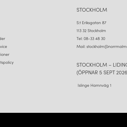
STOCKHOLM
S:t Eriksgatan 87
113 32 Stockholm
der
Tel: 08-33 48 30
vice
Mail: stockholm@norrmalms
ioner
etspolicy
STOCKHOLM – LIDI
(ÖPPNAR 5 SEPT 2026
Islinge Hamnväg 1