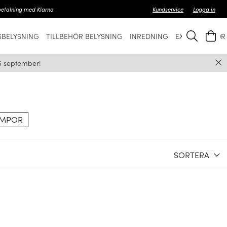
betalning med Klarna
Kundservice
Logga in
BELYSNING
TILLBEHÖR BELYSNING
INREDNING
EXKLUSIVT FÖ
5 september!
AMPOR
SORTERA