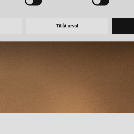
NYHETSBREV
umerera – Spännande nyheter och fina erbjudanden direkt till din in
Tillåt urval