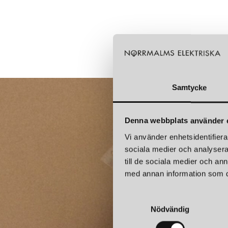
Samtycke
Denna webbplats använder 
Vi använder enhetsidentifierar
sociala medier och analysera 
till de sociala medier och a
med annan information som du 
S
Nödvändig
a
m