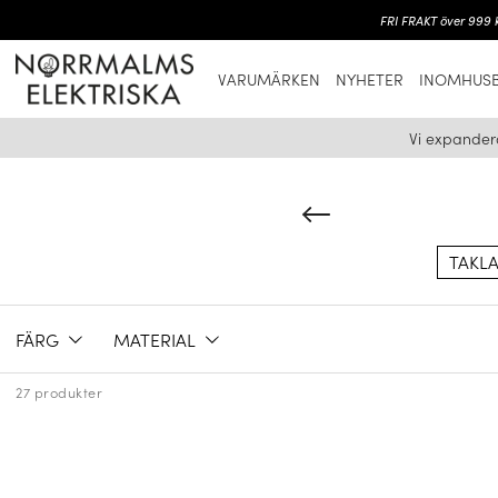
FRI FRAKT över 999 k
VARUMÄRKEN
NYHETER
INOMHUSB
Vi expander
TAKL
FÄRG
MATERIAL
27 produkter