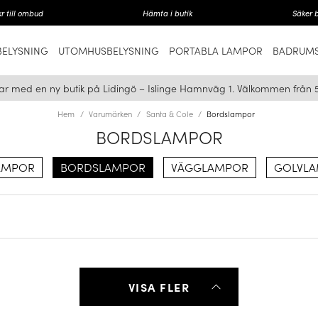
r till ombud
Hämta i butik
Säker 
ELYSNING
UTOMHUSBELYSNING
PORTABLA LAMPOR
BADRUMS
ar med en ny butik på Lidingö – Islinge Hamnväg 1. Välkommen från 
Hem
Varumärken
Santa & Cole
Bordslampor
BORDSLAMPOR
AMPOR
BORDSLAMPOR
VÄGGLAMPOR
GOLVL
VISA FLER