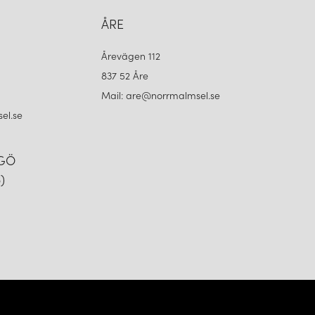
ÅRE
Årevägen 112
837 52 Åre
Mail: are@norrmalmsel.se
el.se
NGÖ
)