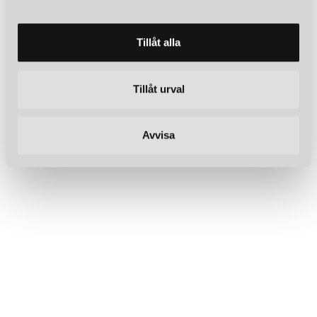
a
l
Tillåt alla
Tillåt urval
Avvisa