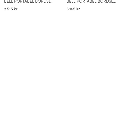
BELL PORTABEL BORDSLAMPA GRÅ
BELL PORTABEL BORDSLAMPA GULD
2 515 kr
3 165 kr