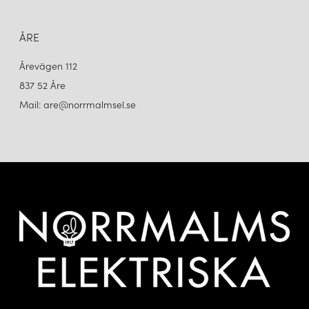
ÅRE
Årevägen 112
837 52 Åre
Mail: are@norrmalmsel.se