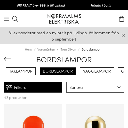
FRI FRAKT över 999 kr till ombud
Hämta i butik
Vi expanderar med en ny butik på Lidingö. Välkommen från
5 september!
Hem
Varumärken
Tom Dixon
Bordslampor
BORDSLAMPOR
TAKLAMPOR
BORDSLAMPOR
VÄGGLAMPOR
GO
Filtrera
Sortera
42 produkter