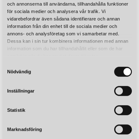
och annonserna till användarna, tillhandahålla funktioner
för sociala medier och analysera vår trafik. Vi
vidarebefordrar även sådana identifierare och annan
information från din enhet till de sociala medier och
annons- och analysföretag som vi samarbetar med.
Dessa kan i sin tur kombinera informationen med annan
information som du har tillhandahållit eller som de har
samlat in när du har använt deras tjänster.
S
Nödvändig
a
m
t
Inställningar
y
c
k
Statistik
e
s
Marknadsföring
v