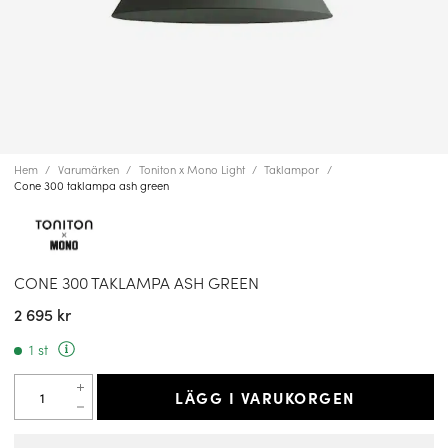
Hem
Varumärken
Toniton x Mono Light
Taklampor
Cone 300 taklampa ash green
CONE 300 TAKLAMPA ASH GREEN
2 695 kr
1 st
LÄGG I VARUKORGEN