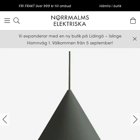
FRI FRAKT över 999 kr till ombud
Hämta i butik
Vi expanderar med en ny butik på Lidingö – Islinge
Hamnväg 1. Välkommen från 5 september!