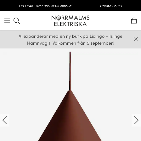
FRI FRAKT över 999 kr till ombud
Hämta i butik
Vi expanderar med en ny butik på Lidingö – Islinge
Hamnväg 1. Välkommen från 5 september!