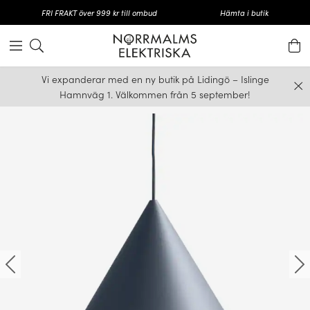
FRI FRAKT över 999 kr till ombud
Hämta i butik
Vi expanderar med en ny butik på Lidingö – Islinge
Hamnväg 1. Välkommen från 5 september!