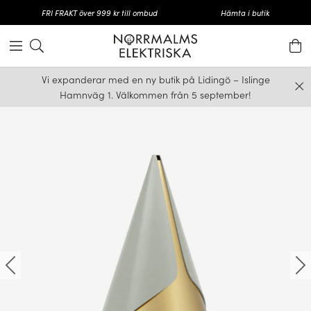
FRI FRAKT över 999 kr till ombud
Hämta i butik
Vi expanderar med en ny butik på Lidingö – Islinge
Hamnväg 1. Välkommen från 5 september!