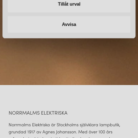
Tillåt urval
Prenumerera – Spännande nyheter och fina erbjudanden
direkt till din inkorg.
Avvisa
UMAGE
UMAGE
CORNET LAMPSKÄRM SLATE/MÄSSING
CORNET LAMPSKÄRM VIT/STÅL
999 kr
999 kr
LÄGG I VARUKORGEN
LÄGG I VARUKORGEN
NORRMALMS ELEKTRISKA
Norrmalms Elektriska är Stockholms självklara lampbutik,
grundad 1917 av Agnes Johansson. Med över 100 års
UMAGE
UMAGE