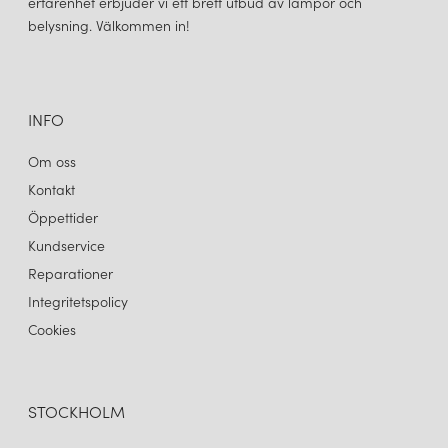
erfarenhet erbjuder vi ett brett utbud av lampor och
CORNET LAMPSKÄRM SVART/STÅL
CORNET LAMPSKÄRM NUANCE MIST/STÅL
belysning. Välkommen in!
999 kr
999 kr
LÄGG I VARUKORGEN
LÄGG I VARUKORGEN
INFO
Om oss
Kontakt
Öppettider
Kundservice
Reparationer
Integritetspolicy
UMAGE
UMAGE
Cookies
CORNET LAMPSKÄRM NUANCE OLIVE/STÅL
CORNET LAMPSKÄRM NUANCE ROSE/STÅL
999 kr
999 kr
LÄGG I VARUKORGEN
LÄGG I VARUKORGEN
STOCKHOLM