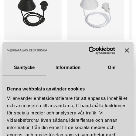
UMAGE
UMAGE
CORNET LAMPSKÄRM VIT/MÄSSING
CORNET LAMPSKÄRM SVART/MÄSSING
999 kr
999 kr
LÄGG I VARUKORGEN
LÄGG I VARUKORGEN
PR HOME
PR HOME
PR
LAMPUPPHÄNG E27 TEXTIL SVART 2,1M
LAMPUPPHÄNG E27 TEXTIL VITT 2,1M
299 kr
299 kr
299
Samtycke
Information
Om
LÄGG I VARUKORGEN
LÄGG I VARUKORGEN
LIKNANDE PRODUKTER
KUND FAVORITER
Denna webbplats använder cookies
Vi använder enhetsidentifierare för att anpassa innehållet
UMAGE
UMAGE
och annonserna till användarna, tillhandahålla funktioner
CORNET LAMPSKÄRM NUANCE MIST/MÄSSING
CORNET LAMPSKÄRM NUANCE ROSE/MÄSSING
för sociala medier och analysera vår trafik. Vi
999 kr
999 kr
vidarebefordrar även sådana identifierare och annan
information från din enhet till de sociala medier och
LÄGG I VARUKORGEN
LÄGG I VARUKORGEN
annons- och analysföretag som vi samarbetar med.