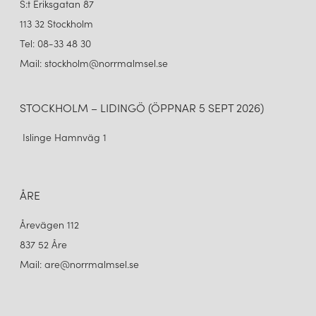
S:t Eriksgatan 87
113 32 Stockholm
Tel: 08-33 48 30
Mail: stockholm@norrmalmsel.se
STOCKHOLM – LIDINGÖ (ÖPPNAR 5 SEPT 2026)
Islinge Hamnväg 1
UMAGE
UMAGE
CORNET LAMPSKÄRM NUANCE ORANGE/STÅL
CORNET LAMPSKÄRM UMBER/STÅL
999 kr
999 kr
LÄGG I VARUKORGEN
LÄGG I VARUKORGEN
ÅRE
Årevägen 112
837 52 Åre
Mail: are@norrmalmsel.se