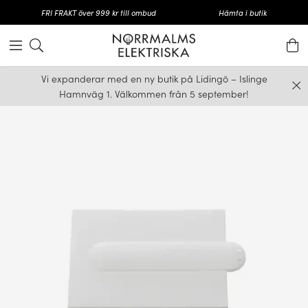
FRI FRAKT över 999 kr till ombud
Hämta i butik
Vi expanderar med en ny butik på Lidingö – Islinge
Hamnväg 1. Välkommen från 5 september!