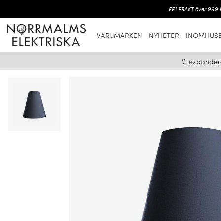
FRI FRAKT över 999 k
VARUMÄRKEN
NYHETER
INOMHUSB
Vi expander