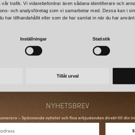
De tidlösa golvlamporna
Tullg
vår trafik. Vi vidarebefordrar även sådana identifierare och anna
vägglampan
Gotland
i färger
nnons- och analysföretag som vi samarbetar med. Dessa kan i sin
som tilltalar många.
ARMATURHANTVERK
ARMA
har tillhandahållit eller som de har samlat in när du har använt 
FLOX SKÄRM
FLO
DERAS KLASSISKA LAM
285 kr
285 kr
Inställningar
Statistik
LÄGG I
VARUKORGEN
I vårt utbud av lampskärmar ha
klassiska golvlampor och bords
såsom 40- och 50-talet.
NY GRAFISK PROFIL
Tillåt urval
Under 2022 gör AH Belysning en
förkortat ned Armaturhantverk ti
I det arbetet har en ny logga t
NYHETSBREV
umerera – Spännande nyheter och fina erbjudanden direkt till din in