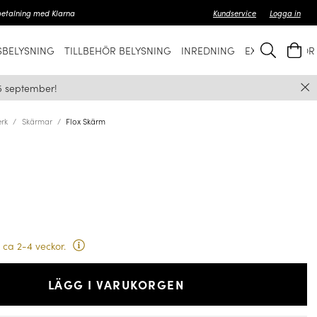
betalning med Klarna
Kundservice
Logga in
BELYSNING
TILLBEHÖR BELYSNING
INREDNING
EXKLUSIVT FÖ
5 september!
rk
Skärmar
Flox Skärm
 ca 2-4 veckor.
LÄGG I VARUKORGEN