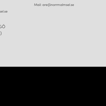
Mail: are@norrmalmsel.se
el.se
NGÖ
)