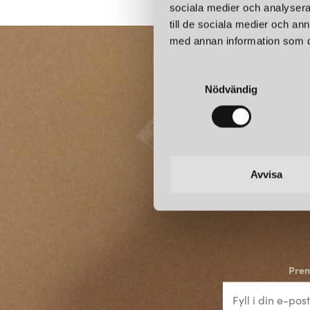
sociala medier och analysera 
till de sociala medier och a
med annan information som du 
S
Nödvändig
a
m
t
y
c
k
Avvisa
e
s
v
a
l
Pren