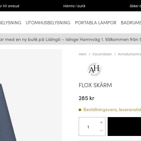
r till ombud
Hämta i butik
Säker 
ELYSNING
UTOMHUSBELYSNING
PORTABLA LAMPOR
BADRUMS
ar med en ny butik på Lidingö – Islinge Hamnväg 1. Välkommen från 
Hem
Varumärken
Armaturhantve
FLOX SKÄRM
285 kr
Beställningsvara, leveranstid