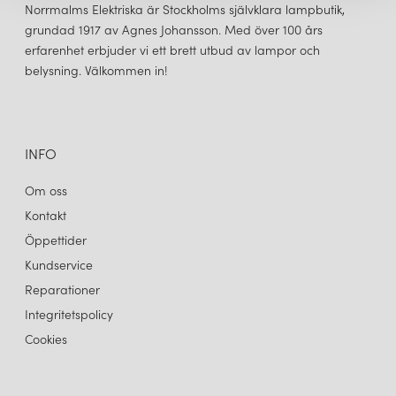
Under 2022 gör AH Belysning en genomgång av sitt varumärke
Norrmalms Elektriska är Stockholms självklara lampbutik,
och sin profil. Efter att tidigare ha förkortat ned Armaturhantverk
grundad 1917 av Agnes Johansson. Med över 100 års
till AH i sitt varumärke återgår man nu igen till sitt ursprungliga
erfarenhet erbjuder vi ett brett utbud av lampor och
arv. I det arbetet har en ny logga tagits fram och man återgår till
belysning. Välkommen in!
att fokusera på sitt anrika hantverk.
ARMATURHANTVERK
ARMATURHANTVERK
FLOX SKÄRM
FLOX SKÄRM
285 kr
285 kr
LÄGG I VARUKORGEN
LÄGG I VARUKORGEN
INFO
Om oss
Kontakt
Öppettider
Kundservice
Reparationer
Integritetspolicy
Cookies
ARMATURHANTVERK
ARMATURHANTVERK
FLOX SKÄRM
FLOX SKÄRM