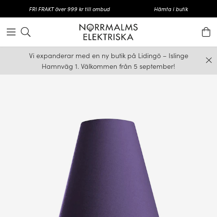
FRI FRAKT över 999 kr till ombud
Hämta i butik
Vi expanderar med en ny butik på Lidingö – Islinge
Hamnväg 1. Välkommen från 5 september!