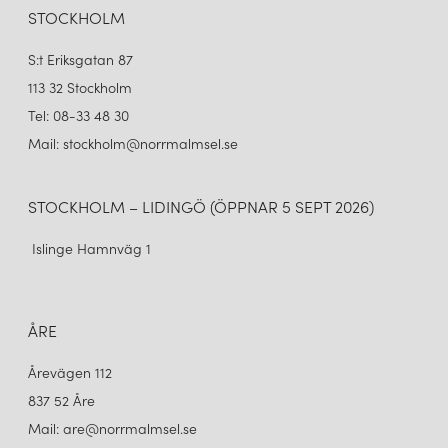
285 kr
285 kr
STOCKHOLM
LÄGG I VARUKORGEN
LÄGG I VARUKORGEN
S:t Eriksgatan 87
113 32 Stockholm
Tel: 08-33 48 30
Mail: stockholm@norrmalmsel.se
STOCKHOLM – LIDINGÖ (ÖPPNAR 5 SEPT 2026)
Islinge Hamnväg 1
ARMATURHANTVERK
FLOX SKÄRM
ÅRE
285 kr
Årevägen 112
LÄGG I VARUKORGEN
837 52 Åre
Mail: are@norrmalmsel.se