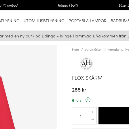
r till ombud
Hämta i butik
Säker 
ELYSNING
UTOMHUSBELYSNING
PORTABLA LAMPOR
BADRUMS
ar med en ny butik på Lidingö – Islinge Hamnväg 1. Välkommen från 
Hem
Varumärken
Armaturhantve
FLOX SKÄRM
285 kr
8 st