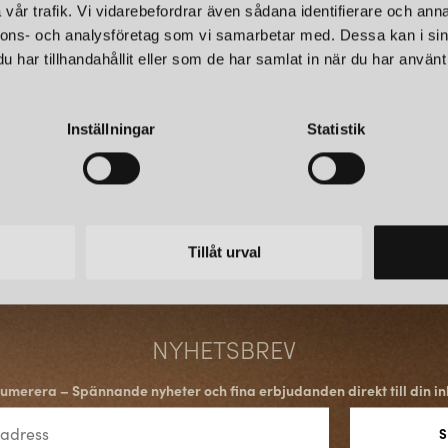
De tidlösa golvlamporna
Tullg
vår trafik. Vi vidarebefordrar även sådana identifierare och anna
vägglampan
Gotland
i färger
nnons- och analysföretag som vi samarbetar med. Dessa kan i sin
som tilltalar många.
ARMATURHANTVERK
ARMA
har tillhandahållit eller som de har samlat in när du har använt 
FLOX SKÄRM
FLO
DERAS KLASSISKA LAM
285 kr
285 kr
Inställningar
Statistik
LÄGG I
VARUKORGEN
I vårt utbud av lampskärmar ha
klassiska golvlampor och bords
såsom 40- och 50-talet.
NY GRAFISK PROFIL
Tillåt urval
Under 2022 gör AH Belysning en
förkortat ned Armaturhantverk ti
I det arbetet har en ny logga t
NYHETSBREV
umerera – Spännande nyheter och fina erbjudanden direkt till din in