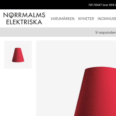
FRI FRAKT över 999 k
VARUMÄRKEN
NYHETER
INOMHUSB
Vi expander