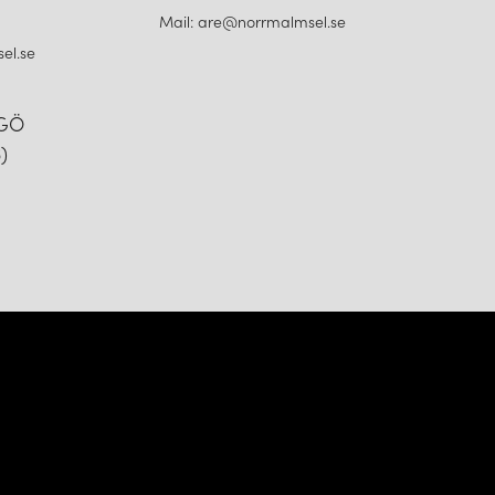
Mail: are@norrmalmsel.se
el.se
NGÖ
)