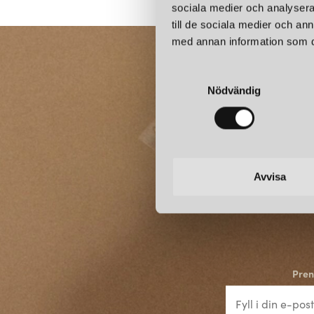
sociala medier och analysera 
till de sociala medier och a
med annan information som du 
S
Nödvändig
a
m
t
y
c
k
Avvisa
e
s
v
a
l
Pren