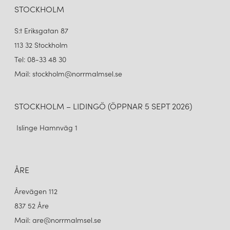
285 kr
285 kr
STOCKHOLM
LÄGG I VARUKORGEN
LÄGG I VARUKORGEN
S:t Eriksgatan 87
113 32 Stockholm
Tel: 08-33 48 30
Mail: stockholm@norrmalmsel.se
STOCKHOLM – LIDINGÖ (ÖPPNAR 5 SEPT 2026)
Islinge Hamnväg 1
ARMATURHANTVERK
FLOX SKÄRM
ÅRE
285 kr
Årevägen 112
LÄGG I VARUKORGEN
837 52 Åre
Mail: are@norrmalmsel.se