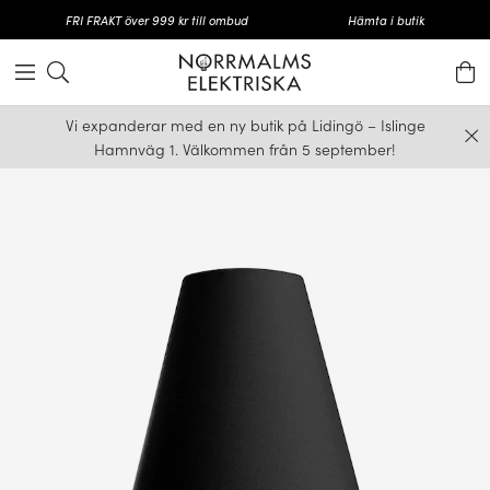
FRI FRAKT över 999 kr till ombud
Hämta i butik
Vi expanderar med en ny butik på Lidingö – Islinge
Hamnväg 1. Välkommen från 5 september!