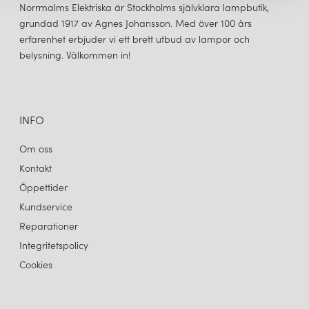
Under 2022 gör AH Belysning en genomgång av sitt varumärke
Norrmalms Elektriska är Stockholms självklara lampbutik,
och sin profil. Efter att tidigare ha förkortat ned Armaturhantverk
grundad 1917 av Agnes Johansson. Med över 100 års
till AH i sitt varumärke återgår man nu igen till sitt ursprungliga
erfarenhet erbjuder vi ett brett utbud av lampor och
arv. I det arbetet har en ny logga tagits fram och man återgår till
belysning. Välkommen in!
att fokusera på sitt anrika hantverk.
ARMATURHANTVERK
ARMATURHANTVERK
FLOX SKÄRM
FLOX SKÄRM
285 kr
285 kr
LÄGG I VARUKORGEN
LÄGG I VARUKORGEN
INFO
Om oss
Kontakt
Öppettider
Kundservice
Reparationer
Integritetspolicy
Cookies
ARMATURHANTVERK
ARMATURHANTVERK
FLOX SKÄRM
FLOX SKÄRM