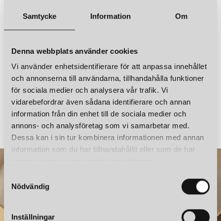
CUERO DESIGN
CUERO DESIGN
Samtycke
Information
Om
LEATHER CONE NAMIBIA Ø45 TAKLAMPA OCEAN BLUE
LEATHER CONE NAMIBIA Ø45 TAKLAMPA OAK
4 850 kr
4 850 kr
LÄGG I VARUKORGEN
LÄGG I VARUKORGEN
Denna webbplats använder cookies
Vi använder enhetsidentifierare för att anpassa innehållet
och annonserna till användarna, tillhandahålla funktioner
för sociala medier och analysera vår trafik. Vi
vidarebefordrar även sådana identifierare och annan
CUERO DESIGN
CUERO DESIGN
information från din enhet till de sociala medier och
LEATHER CONE NAMIBIA Ø35 TAKLAMPA BLACK
annons- och analysföretag som vi samarbetar med.
3 750 kr
4 850 kr
Dessa kan i sin tur kombinera informationen med annan
information som du har tillhandahållit eller som de har
samlat in när du har använt deras tjänster.
CUERO DESIGN
CUERO DESIGN
S
LEATHER CONE NAMIBIA Ø45 TAKLAMPA MONTANA
LEATHER CONE NAMIBIA Ø45 TAKLAMPA GRASS GREEN
Nödvändig
a
4 850 kr
4 850 kr
m
LÄGG I VARUKORGEN
LÄGG I VARUKORGEN
t
Inställningar