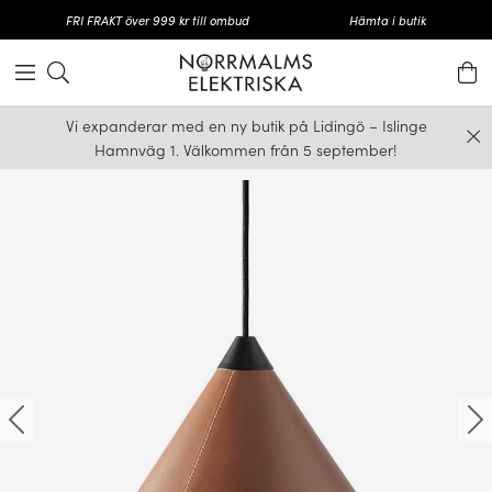
FRI FRAKT över 999 kr till ombud
Hämta i butik
Vi expanderar med en ny butik på Lidingö – Islinge
Hamnväg 1. Välkommen från 5 september!