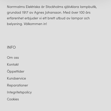
Norrmalms Elektriska är Stockholms självklara lampbutik,
grundad 1917 av Agnes Johansson. Med över 100 års
erfarenhet erbjuder vi ett brett utbud av lampor och
belysning. Välkommen in!
CUERO DESIGN
LEATHER CONE NAMIBIA Ø45 TAKLAMPA BLACK
4 850 kr
LÄGG I VARUKORGEN
INFO
Om oss
Kontakt
Öppettider
Kundservice
Reparationer
Integritetspolicy
Cookies