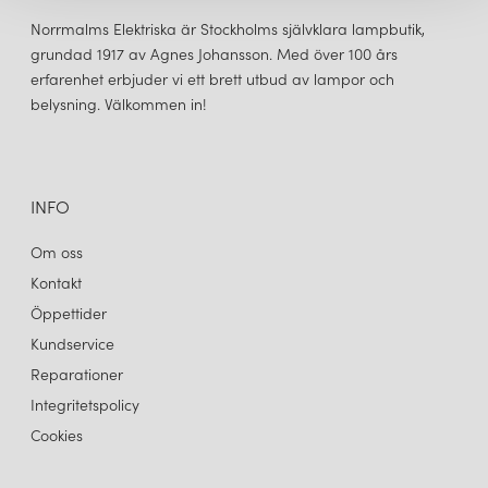
Norrmalms Elektriska är Stockholms självklara lampbutik,
grundad 1917 av Agnes Johansson. Med över 100 års
erfarenhet erbjuder vi ett brett utbud av lampor och
belysning. Välkommen in!
FERM LIVING
FERM LIVING
ARUM PORTABEL BORDSLAMPA VIT
ARUM PORTABEL BORDSLAMPA TE GRÖN
2 185 kr
2 185 kr
LÄGG I VARUKORGEN
LÄGG I VARUKORGEN
INFO
Om oss
Kontakt
Öppettider
Kundservice
Reparationer
Integritetspolicy
Cookies
FERM LIVING