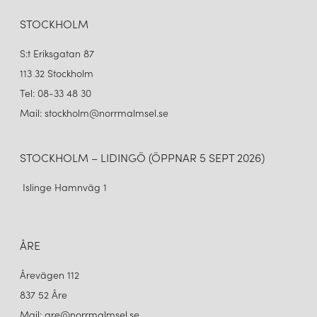
ARUM PORTABEL BORDSLAMPA ROSTFRITT STÅL
2 965 kr
STOCKHOLM
LÄGG I VARUKORGEN
S:t Eriksgatan 87
113 32 Stockholm
Tel: 08-33 48 30
Mail: stockholm@norrmalmsel.se
STOCKHOLM – LIDINGÖ (ÖPPNAR 5 SEPT 2026)
Islinge Hamnväg 1
ÅRE
Årevägen 112
837 52 Åre
Mail: are@norrmalmsel.se