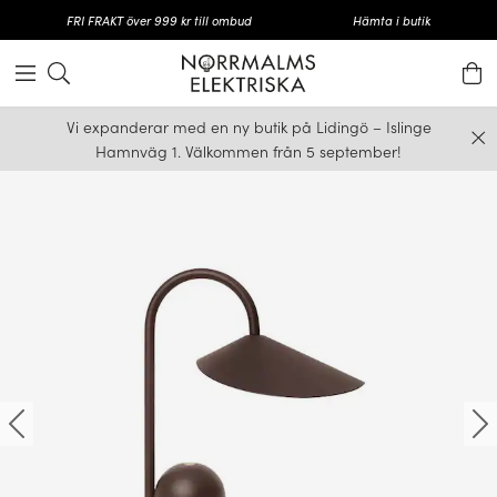
FRI FRAKT över 999 kr till ombud
Hämta i butik
Vi expanderar med en ny butik på Lidingö – Islinge
Hamnväg 1. Välkommen från 5 september!