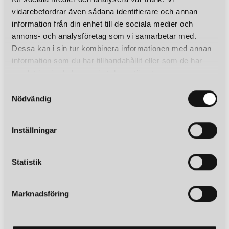
vidarebefordrar även sådana identifierare och annan
information från din enhet till de sociala medier och
annons- och analysföretag som vi samarbetar med.
Dessa kan i sin tur kombinera informationen med annan
information som du har tillhandahållit eller som de har
samlat in när du har använt deras tjänster.
S
Nödvändig
a
m
t
Inställningar
y
c
k
Statistik
e
s
Marknadsföring
v
a
l