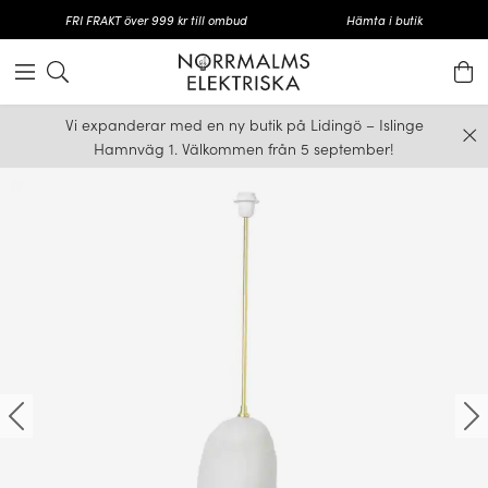
FRI FRAKT över 999 kr till ombud
Hämta i butik
Vi expanderar med en ny butik på Lidingö – Islinge
Hamnväg 1. Välkommen från 5 september!