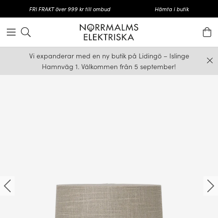
FRI FRAKT över 999 kr till ombud
Hämta i butik
Vi expanderar med en ny butik på Lidingö – Islinge
Hamnväg 1. Välkommen från 5 september!