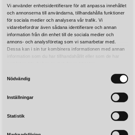
Vi använder enhetsidentifierare för att anpassa innehållet
och annonserna till användarna, tillhandahålla funktioner
för sociala medier och analysera vår trafik. Vi
vidarebefordrar även sådana identifierare och annan
information från din enhet till de sociala medier och
annons- och analysföretag som vi samarbetar med.
Dessa kan i sin tur kombinera informationen med annan
information som du har tillhandahållit eller som de har
samlat in när du har använt deras tjänster.
S
Nödvändig
a
m
t
Inställningar
y
c
k
Statistik
e
s
Marknadsföring