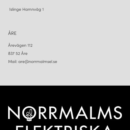
Islinge Hamnväg 1
ÅRE
Årevägen 112
837 52 Åre
Mail: are@norrmalmsel.se