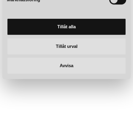
v
a
l
Tillåt alla
Tillåt urval
Avvisa