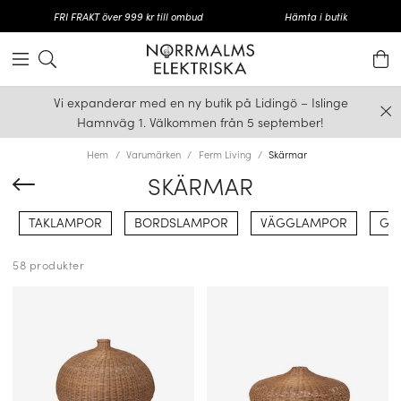
FRI FRAKT över 999 kr till ombud
Hämta i butik
Vi expanderar med en ny butik på Lidingö – Islinge
Hamnväg 1. Välkommen från 5 september!
Hem
Varumärken
Ferm Living
Skärmar
SKÄRMAR
TAKLAMPOR
BORDSLAMPOR
VÄGGLAMPOR
GO
58 produkter