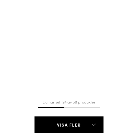
Du har sett 24 av 58 produkter
VISA FLER