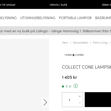
r till ombud
Hämta i butik
Säker 
ELYSNING
UTOMHUSBELYSNING
PORTABLA LAMPOR
BADRUMS
ar med en ny butik på Lidingö – Islinge Hamnväg 1. Välkommen från 
Hem
Varumärken
Ferm Living
COLLECT CONE LAMPS
1 405 kr
5 st