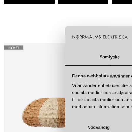
Samtycke
Denna webbplats använder 
Vi använder enhetsidentifierar
sociala medier och analysera 
till de sociala medier och a
med annan information som du 
S
Nödvändig
a