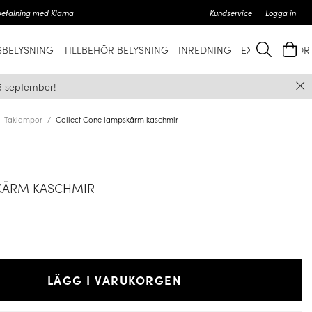
betalning med Klarna
Kundservice
Logga in
BELYSNING
TILLBEHÖR BELYSNING
INREDNING
EXKLUSIVT FÖ
5 september!
Taklampor
Collect Cone lampskärm kaschmir
KÄRM KASCHMIR
LÄGG I VARUKORGEN