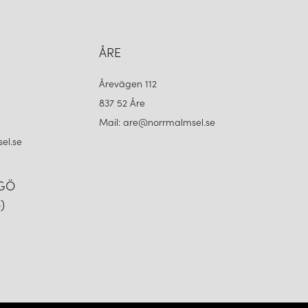
ÅRE
Årevägen 112
837 52 Åre
Mail: are@norrmalmsel.se
el.se
NGÖ
)