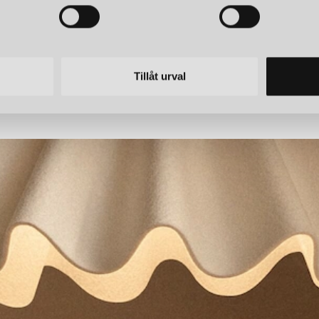
IVING
FERM LIVING
 LAMPSKÄRM NATUR
OESTE TAKLAM
Tillåt urval
r
7 809 kr