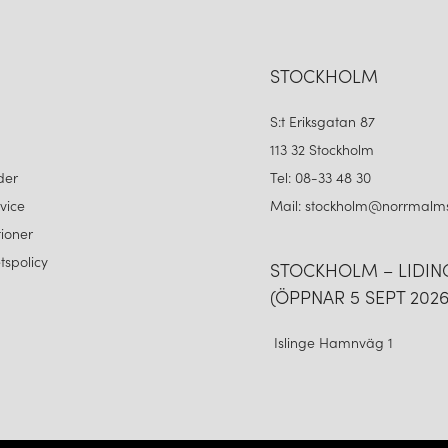
STOCKHOLM
S:t Eriksgatan 87
113 32 Stockholm
der
Tel: 08-33 48 30
vice
Mail: stockholm@norrmalms
ioner
etspolicy
STOCKHOLM – LIDI
(ÖPPNAR 5 SEPT 2026
Islinge Hamnväg 1