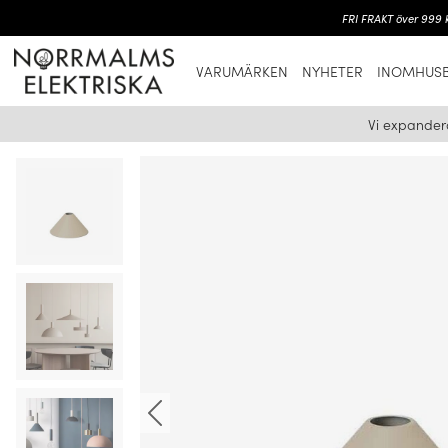
FRI FRAKT över 999 k
VARUMÄRKEN
NYHETER
INOMHUSB
Vi expander