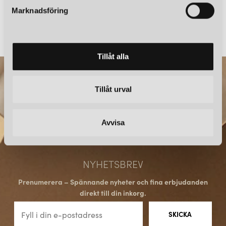
s
Marknadsföring
FERM LIVING
FERM LIVING
v
RIVAN LAMPSKÄRM PAPPER NATUR/OFF-WHITE
RIVAN LAMPSKÄRM NATUR
a
1 169 kr
1 559 kr
l
Tillåt alla
Tillåt urval
Avvisa
NYHETSBREV
Prenumerera – Spännande nyheter och fina erbjudanden
direkt till din inkorg.