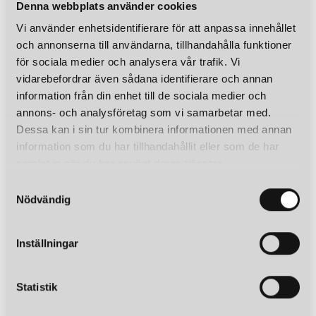
Denna webbplats använder cookies
du även den överdimensionerade golvlampan i geometriska
FERM LIVING
FERM LIVING
FER
former som syns i många trendiga hem.
Vi använder enhetsidentifierare för att anpassa innehållet
COLLECT BELL LAMPSKÄRM OPAL
COLLECT BELL LAMPSKÄRM VIT
och annonserna till användarna, tillhandahålla funktioner
1 559 kr
1 559 kr
1 55
Sammantaget är Ferm Living ett designföretag som är känt för
för sociala medier och analysera vår trafik. Vi
sina högkvalitativa, moderna och hållbara belysning. De är
LÄGG I VARUKORGEN
LÄGG I VARUKORGEN
vidarebefordrar även sådana identifierare och annan
designade för att vara både vackra och funktionella, och de
information från din enhet till de sociala medier och
erbjuder en rad alternativ för att passa en mängd olika
LIKNANDE PRODUKTER
annons- och analysföretag som vi samarbetar med.
inredningsstilar och behov.
KUND FAVORITER
Dessa kan i sin tur kombinera informationen med annan
Välkommen in att inspireras!
information som du har tillhandahållit eller som de har
FERM LIVING
samlat in när du har använt deras tjänster.
COLLECT SOCKET TAKLAMPA LÅG SVART MÄSSING UTGÅR
S
855 kr
Nödvändig
a
LÄGG I VARUKORGEN
m
t
Inställningar
y
c
k
Statistik
e