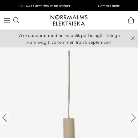
FRI FRAKT över 999 kr till ombud
Hämta i butik
Vi expanderar med en ny butik på Lidingö – Islinge
Hamnväg 1. Välkommen från 5 september!