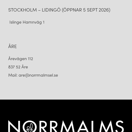
STOCKHOLM – LIDINGÖ (ÖPPNAR 5 SEPT 2026)
Islinge Hamnväg 1
ÅRE
Årevägen 112
837 52 Åre
Mail: are@norrmalmsel.se