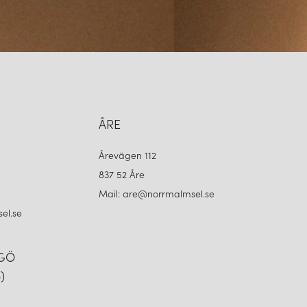
ÅRE
Årevägen 112
837 52 Åre
Mail: are@norrmalmsel.se
el.se
NGÖ
)