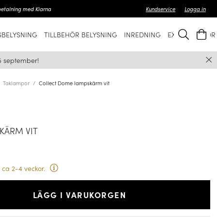
betalning med Klarna
Kundservice
Logga in
BELYSNING
TILLBEHÖR BELYSNING
INREDNING
EXKLUSIVT FÖ
5 september!
Taklampor
Collect Dome lampskärm vit
KÄRM VIT
 ca 2-4 veckor.
LÄGG I VARUKORGEN