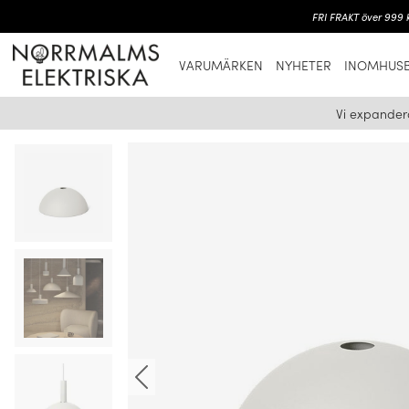
FRI FRAKT över 999 k
VARUMÄRKEN
NYHETER
INOMHUSB
Vi expander