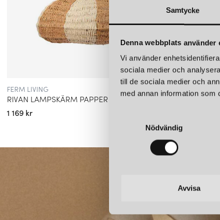
Samtycke
Denna webbplats använder 
Vi använder enhetsidentifierar
sociala medier och analysera 
till de sociala medier och a
FERM LIVING
FERM L
med annan information som du 
RIVAN LAMPSKÄRM PAPPER NATUR/OFF-WHITE
RIVAN
1 169 kr
1 559 k
S
Nödvändig
a
m
t
y
c
k
Avvisa
e
s