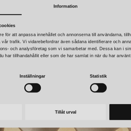
Välkommen in att inspireras!
Information
cookies
e för att anpassa innehållet och annonserna till användarna, tillh
vår trafik. Vi vidarebefordrar även sådana identifierare och anna
nnons- och analysföretag som vi samarbetar med. Dessa kan i sin
IVING
FERM LIVING
har tillhandahållit eller som de har samlat in när du har använt 
 LAMPSKÄRM NATUR
OESTE TAKLAM
r
7 809 kr
Inställningar
Statistik
Tillåt urval