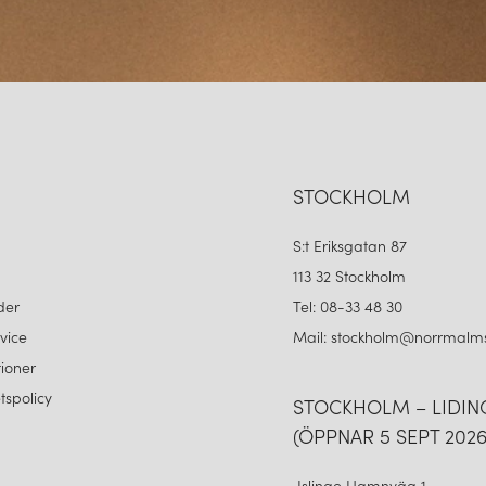
STOCKHOLM
S:t Eriksgatan 87
113 32 Stockholm
der
Tel: 08-33 48 30
vice
Mail: stockholm@norrmalms
ioner
etspolicy
STOCKHOLM – LIDI
(ÖPPNAR 5 SEPT 2026
Islinge Hamnväg 1