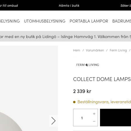
r till ombud
Hämta i butik
Säker 
ELYSNING
UTOMHUSBELYSNING
PORTABLA LAMPOR
BADRUMS
ar med en ny butik på Lidingö – Islinge Hamnväg 1. Välkommen från 
Hem
Varumärken
Ferm Living
COLLECT DOME LAMPS
2 339 kr
Beställningsvara, leveranstid