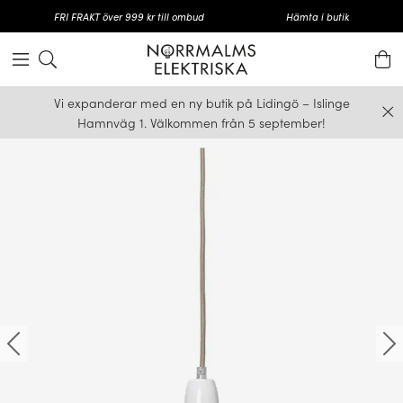
FRI FRAKT över 999 kr till ombud
Hämta i butik
Vi expanderar med en ny butik på Lidingö – Islinge
Hamnväg 1. Välkommen från 5 september!