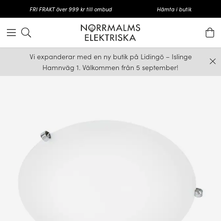
FRI FRAKT över 999 kr till ombud
Hämta i butik
Vi expanderar med en ny butik på Lidingö – Islinge
Hamnväg 1. Välkommen från 5 september!